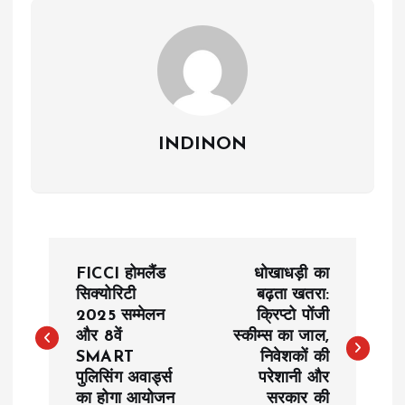
INDINON
P
FICCI होमलैंड
धोखाधड़ी का
o
सिक्योरिटी
बढ़ता खतरा:
2025 सम्मेलन
क्रिप्टो पोंजी
और 8वें
स्कीम्स का जाल,
s
SMART
निवेशकों की
पुलिसिंग अवार्ड्स
परेशानी और
t
का होगा आयोजन
सरकार की