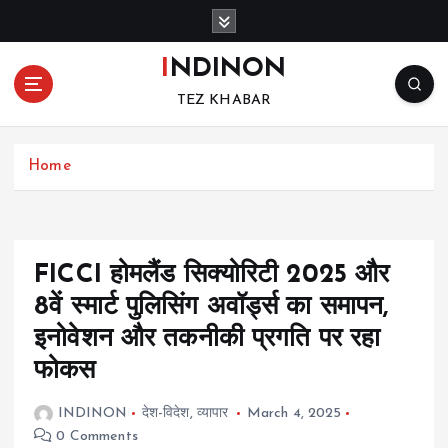
S
k
i
INDINON
p
TEZ KHABAR
t
o
c
Home
o
n
t
e
n
FICCI होमलैंड सिक्योरिटी 2025 और
t
8वें स्मार्ट पुलिसिंग अवॉर्ड्स का समापन,
इनोवेशन और तकनीकी प्रगति पर रहा
फोकस
INDINON
देश-विदेश
,
व्यापार
March 4, 2025
0 Comments