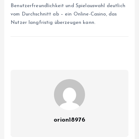
Benutzerfreundlichkeit und Spielauswahl deutlich
vom Durchschnitt ab – ein Online-Casino, das
Nutzer langfristig überzeugen kann.
orion18976