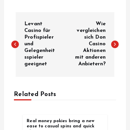
P
Levant
Wie
o
Casino für
vergleichen
Profispieler
sich Don
und
Casino
s
Gelegenheit
Aktionen
sspieler
mit anderen
t
geeignet
Anbietern?
n
a
Related Posts
v
i
Real money pokies bring a new
ease to casual spins and quick