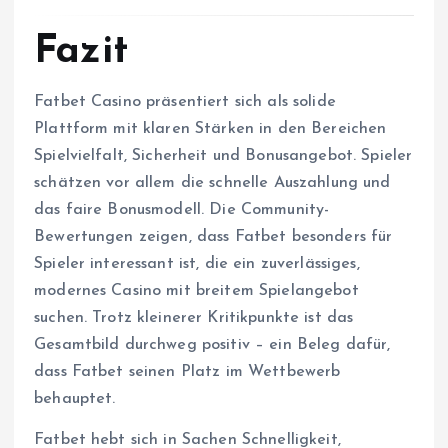
Fazit
Fatbet Casino präsentiert sich als solide
Plattform mit klaren Stärken in den Bereichen
Spielvielfalt, Sicherheit und Bonusangebot. Spieler
schätzen vor allem die schnelle Auszahlung und
das faire Bonusmodell. Die Community-
Bewertungen zeigen, dass Fatbet besonders für
Spieler interessant ist, die ein zuverlässiges,
modernes Casino mit breitem Spielangebot
suchen. Trotz kleinerer Kritikpunkte ist das
Gesamtbild durchweg positiv – ein Beleg dafür,
dass Fatbet seinen Platz im Wettbewerb
behauptet.
Fatbet hebt sich in Sachen Schnelligkeit,