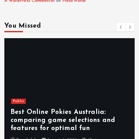
A WordPress Commenter
on
Hello world!
You Missed
Public
Best Online Pokies Australia:
comparing game selections and
features for optimal fun