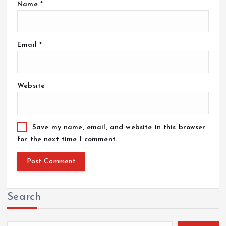
Name
*
Email
*
Website
Save my name, email, and website in this browser
for the next time I comment.
Search