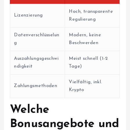
Hoch, transparente
Lizenzierung
Regulierung
Datenverschlüsselun
Modern, keine
g
Beschwerden
Auszahlungsgeschwi
Meist schnell (1-2
ndigkeit
Tage)
Vielfältig, inkl.
Zahlungsmethoden
Krypto
Welche
Bonusangebote und