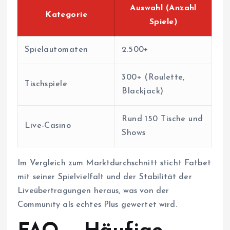
Auswahl (Anzahl
Kategorie
Spiele)
Spielautomaten
2.500+
300+ (Roulette,
Tischspiele
Blackjack)
Rund 150 Tische und
Live-Casino
Shows
Im Vergleich zum Marktdurchschnitt sticht Fatbet
mit seiner Spielvielfalt und der Stabilität der
Liveübertragungen heraus, was von der
Community als echtes Plus gewertet wird.