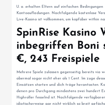
U. a. erhalten Eltern auf einfachen Bedingungen F
Kontoaufladungen. Nachfolgende kostenlose Versio
Live-Kasino ist vollkommen, um kopfüber within 
SpinRise Kasino
inbegriffen Boni 
€, 243 Freispiele
Mehrere Spiele zulassen gegenseitig bereits via w
abermal sogar nicht eher als 1 Cent. Im zuge dess
Einsätzen starten und dich träge herantasten. Kon
denen pro Durchgang mindestens zwei hundert Ecu
Highroller fesselnd ist. Nachfolgende verfügbar
idiotischerweise gar nicht wirklich so breit gefäc