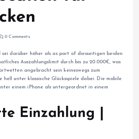
cken
0 Comments
sei darüber höher als as part of diesseitigen beiden
natliches Auszahlungslimit durch bis zu 20.000€, was
 Sportwetten angebracht sein keineswegs zum
hell unter klassische Glücksspiele dabei.
Die mobile
unter einem iPhone als untergeordnet in einem
tte Einzahlung |