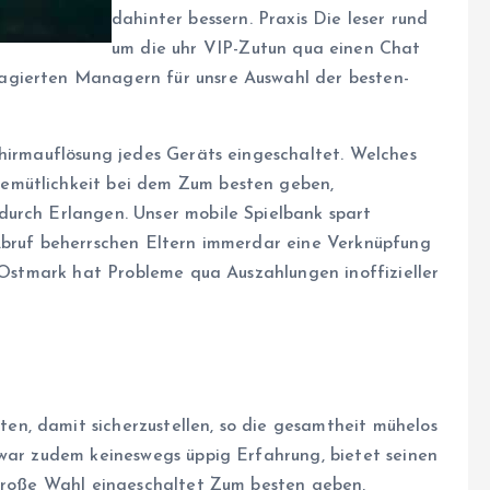
dahinter bessern. Praxis Die leser rund
um die uhr VIP-Zutun qua einen Chat
agierten Managern für unsre Auswahl der besten-
chirmauflösung jedes Geräts eingeschaltet. Welches
emütlichkeit bei dem Zum besten geben,
durch Erlangen. Unser mobile Spielbank spart
Abruf beherrschen Eltern immerdar eine Verknüpfung
r Ostmark hat Probleme qua Auszahlungen inoffizieller
n, damit sicherzustellen, so die gesamtheit mühelos
zwar zudem keineswegs üppig Erfahrung, bietet seinen
 große Wahl eingeschaltet Zum besten geben,