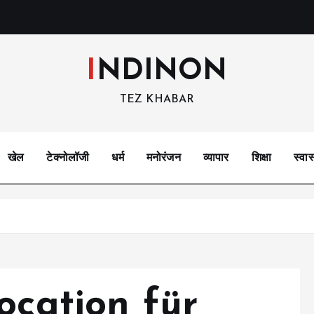
INDINON
TEZ KHABAR
खेल
टेक्नोलॉजी
धर्म
मनोरंजन
व्यापार
शिक्षा
स्वास
ocation für