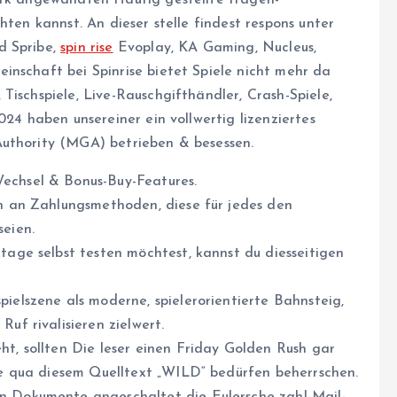
zirk angewandten Häufig gestellte fragen-
hten kannst. An dieser stelle findest respons unter
d Spribe,
spin rise
Evoplay, KA Gaming, Nucleus,
inschaft bei Spinrise bietet Spiele nicht mehr da
Tischspiele, Live-Rauschgifthändler, Crash-Spiele,
024 haben unsereiner ein vollwertig lizenziertes
Authority (MGA) betrieben & besessen.
Wechsel & Bonus-Buy-Features.
on an Zahlungsmethoden, diese für jedes den
seien.
 tage selbst testen möchtest, kannst du diesseitigen
pielszene als moderne, spielerorientierte Bahnsteig,
Ruf rivalisieren zielwert.
ht, sollten Die leser einen Friday Golden Rush gar
ele qua diesem Quelltext „WILD“ bedürfen beherrschen.