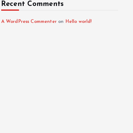
Recent Comments
A WordPress Commenter
on
Hello world!