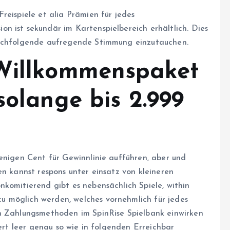
reispiele et alia Prämien für jedes
n ist sekundär im Kartenspielbereich erhältlich. Dies
nachfolgende aufregende Stimmung einzutauchen.
 Willkommenspaket
solange bis 2.999
enigen Cent für Gewinnlinie aufführen, aber und
en kannst respons unter einsatz von kleineren
komitierend gibt es nebensächlich Spiele, within
 möglich werden, welches vornehmlich für jedes
en Zahlungsmethoden im SpinRise Spielbank einwirken
hert leer genau so wie in folgenden Erreichbar