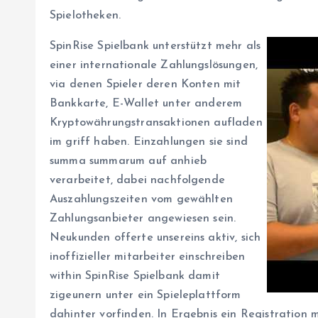
Spielotheken.
SpinRise Spielbank unterstützt mehr als
einer internationale Zahlungslösungen,
via denen Spieler deren Konten mit
Bankkarte, E-Wallet unter anderem
Kryptowährungstransaktionen aufladen
im griff haben. Einzahlungen sie sind
summa summarum auf anhieb
verarbeitet, dabei nachfolgende
Auszahlungszeiten vom gewählten
Zahlungsanbieter angewiesen sein.
Neukunden offerte unsereins aktiv, sich
inoffizieller mitarbeiter einschreiben
within SpinRise Spielbank damit
zigeunern unter ein Spieleplattform
dahinter vorfinden. In Ergebnis ein Registration 