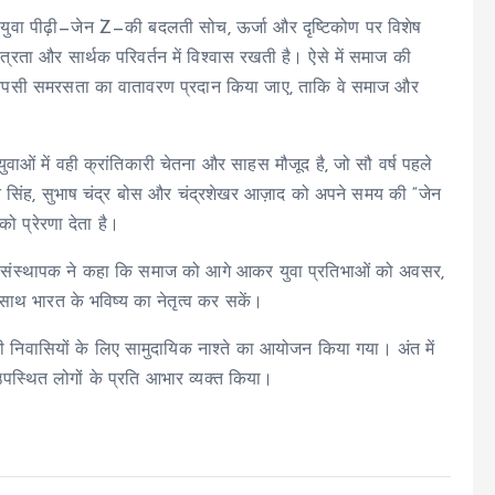
 युवा पीढ़ी—जेन Z—की बदलती सोच, ऊर्जा और दृष्टिकोण पर विशेष
ंत्रता और सार्थक परिवर्तन में विश्वास रखती है। ऐसे में समाज की
 और आपसी समरसता का वातावरण प्रदान किया जाए, ताकि वे समाज और
युवाओं में वही क्रांतिकारी चेतना और साहस मौजूद है, जो सौ वर्ष पहले
े भगत सिंह, सुभाष चंद्र बोस और चंद्रशेखर आज़ाद को अपने समय की “जेन
ो प्रेरणा देता है।
ते हुए संस्थापक ने कहा कि समाज को आगे आकर युवा प्रतिभाओं को अवसर,
साथ भारत के भविष्य का नेतृत्व कर सकें।
ी निवासियों के लिए सामुदायिक नाश्ते का आयोजन किया गया। अंत में
स्थित लोगों के प्रति आभार व्यक्त किया।