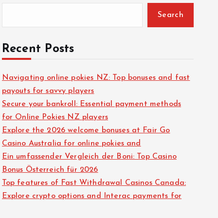
Search
Recent Posts
Navigating online pokies NZ: Top bonuses and fast
payouts for savvy players
Secure your bankroll: Essential payment methods
for Online Pokies NZ players
Explore the 2026 welcome bonuses at Fair Go
Casino Australia for online pokies and
Ein umfassender Vergleich der Boni: Top Casino
Bonus Österreich für 2026
Top features of Fast Withdrawal Casinos Canada:
Explore crypto options and Interac payments for