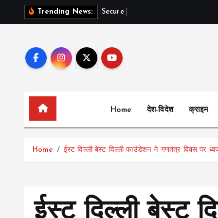
S
S
e
c
u
r
e
y
o
u
r
b
a
Trending News:
k
i
p
t
o
c
o
Home
देश-विदेश
क्राइम
n
t
e
n
Home
ईस्ट दिल्ली बेस्ट दिल्ली फाउंडेशन ने गणतंत्र दिवस पर ध्व
t
ईस्ट दिल्ली बेस्ट द