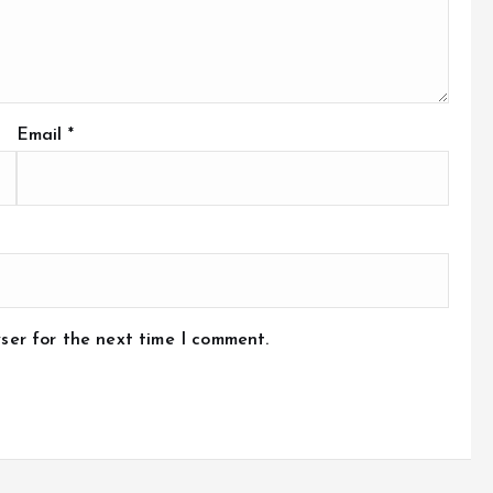
Email
*
ser for the next time I comment.