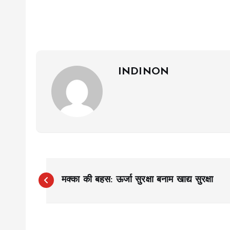
INDINON
P
मक्का की बहस: ऊर्जा सुरक्षा बनाम खाद्य सुरक्षा
o
s