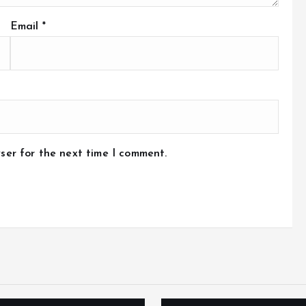
Email
*
ser for the next time I comment.