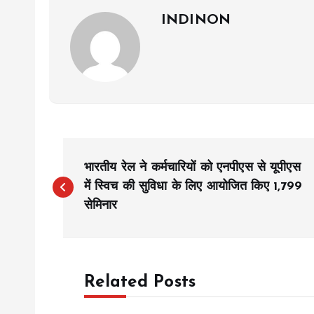
INDINON
P
भारतीय रेल ने कर्मचारियों को एनपीएस से यूपीएस
o
में स्विच की सुविधा के लिए आयोजित किए 1,799
सेमिनार
s
t
Related Posts
n