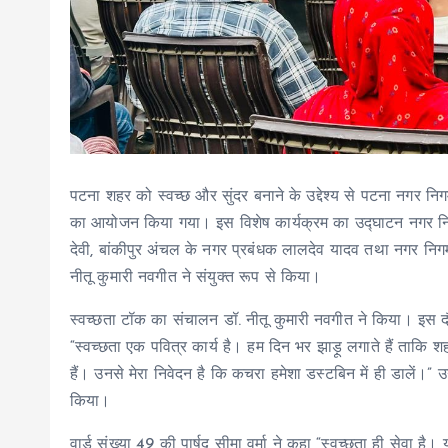
पटना शहर को स्वच्छ और सुंदर बनाने के उद्देश्य से पटना नगर निगम
का आयोजन किया गया। इस विशेष कार्यक्रम का उद्घाटन नगर निगम व
देवी, बांकीपुर अंचल के नगर प्रबंधक लालदेव यादव तथा नगर निग
नीतू कुमारी नवगीत ने संयुक्त रूप से किया।
स्वच्छता टॉक का संचालन डॉ. नीतू कुमारी नवगीत ने किया। इस द
“स्वच्छता एक पवित्र कार्य है। हम दिन भर झाड़ू लगाते हैं ताकि
हैं। उनसे मेरा निवेदन है कि कचरा हमेशा डस्टबिन में ही डालें।” 
किया।
वार्ड संख्या 49 की पार्षद सीमा वर्मा ने कहा “स्वच्छता ही सेव