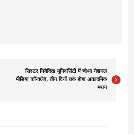
सिस्टर निवेदिता यूनिवर्सिटी में चौथा नेशनल
मीडिया कॉन्क्लेव, तीन दिनों तक होगा अकादमिक
मंथन