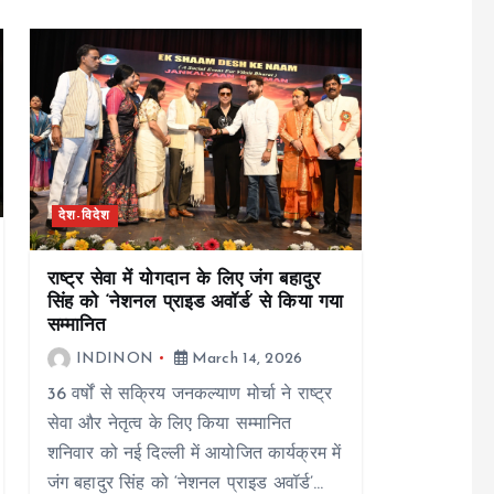
देश-विदेश
राष्ट्र सेवा में योगदान के लिए जंग बहादुर
सिंह को ‘नेशनल प्राइड अवॉर्ड’ से किया गया
सम्मानित
INDINON
March 14, 2026
36 वर्षों से सक्रिय जनकल्याण मोर्चा ने राष्ट्र
सेवा और नेतृत्व के लिए किया सम्मानित
शनिवार को नई दिल्ली में आयोजित कार्यक्रम में
जंग बहादुर सिंह को ‘नेशनल प्राइड अवॉर्ड’…