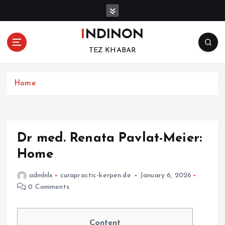
S
k
i
INDINON
p
TEZ KHABAR
t
o
c
Home
o
n
t
e
n
Dr med. Renata Pavlat-Meier:
t
Home
admlnlx
curapractic-kerpen.de
January 6, 2026
0 Comments
Content