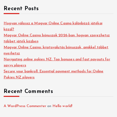
Recent Posts
Hogyan válassz a Magyar Online Casino különböző játékai
közül?
Magyar Online Casino bónuszok 2026-ban: hogyan szerezhetsz
többet játék közben
Magyar Online Casino: kriptovalutás bónuszok, amikkel többet
nyerhetsz
Navigating online pokies NZ: Top bonuses and fast payouts for
savvy players
Secure your bankroll: Essential payment methods for Online
Pokies NZ players
Recent Comments
A WordPress Commenter
on
Hello world!