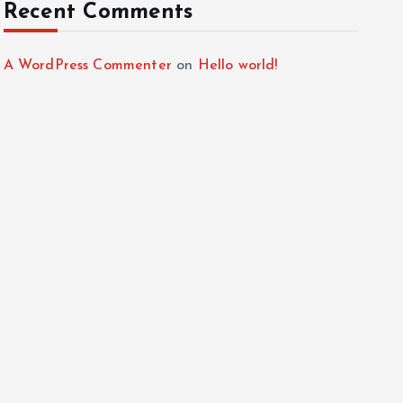
Recent Comments
A WordPress Commenter
on
Hello world!