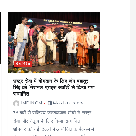
देश-विदेश
राष्ट्र सेवा में योगदान के लिए जंग बहादुर
सिंह को ‘नेशनल प्राइड अवॉर्ड’ से किया गया
सम्मानित
INDINON
March 14, 2026
36 वर्षों से सक्रिय जनकल्याण मोर्चा ने राष्ट्र
सेवा और नेतृत्व के लिए किया सम्मानित
शनिवार को नई दिल्ली में आयोजित कार्यक्रम में