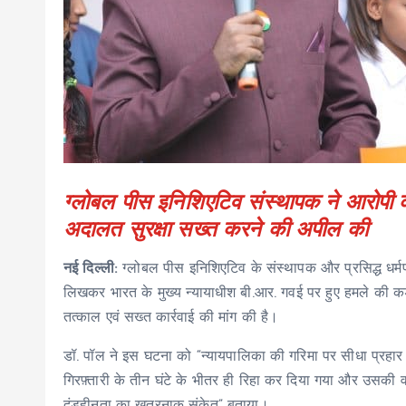
ग्लोबल पीस इनिशिएटिव संस्थापक ने आरोपी
अदालत सुरक्षा सख्त करने की अपील की
नई दिल्ली:
ग्लोबल पीस इनिशिएटिव के संस्थापक और प्रसिद्ध धर्मप्
लिखकर भारत के मुख्य न्यायाधीश बी.आर. गवई पर हुए हमले की क
तत्काल एवं सख्त कार्रवाई की मांग की है।
डॉ. पॉल ने इस घटना को “न्यायपालिका की गरिमा पर सीधा प्रहार 
गिरफ़्तारी के तीन घंटे के भीतर ही रिहा कर दिया गया और उसकी वस