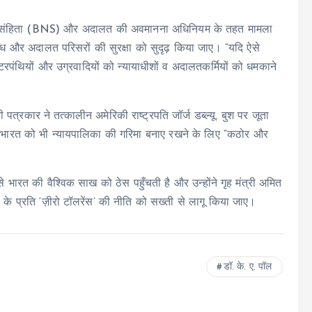
्याय संहिता (BNS) और अदालत की अवमानना अधिनियम के तहत मामला
ध और अदालत परिसरों की सुरक्षा को सुदृढ़ किया जाए। “यदि ऐसे
टरपंथियों और उग्रवादियों को न्यायाधीशों व अदालतकर्मियों को धमकाने
कार ने तत्कालीन अमेरिकी राष्ट्रपति जॉर्ज डब्ल्यू. बुश पर जूता
 भारत को भी न्यायपालिका की गरिमा बनाए रखने के लिए “कठोर और
भारत की वैश्विक साख को ठेस पहुँचती है और उन्होंने गृह मंत्री अमित
े प्रति ‘ज़ीरो टॉलरेंस’ की नीति को सख्ती से लागू किया जाए।
डॉ. के. ए. पॉल