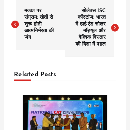
P
मक्का पर
सोलेक्स-ISC
o
संग्राम: खेतों से
कोंस्टांज: भारत
शुरू होती
में हाई-एंड सोलर
आत्मनिर्भरता की
मॉड्यूल और
s
जंग
वैश्विक विस्तार
की दिशा में पहल
t
n
a
Related Posts
v
i
g