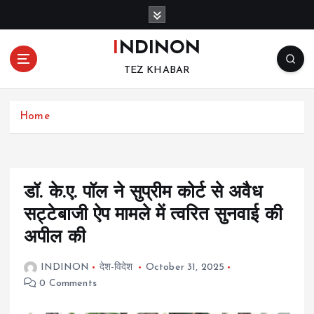
S
k
i
INDINON
p
TEZ KHABAR
t
o
c
Home
o
n
t
e
n
डॉ. के.ए. पॉल ने सुप्रीम कोर्ट से अवैध
t
सट्टेबाजी ऐप मामले में त्वरित सुनवाई की
अपील की
INDINON
देश-विदेश
October 31, 2025
0 Comments