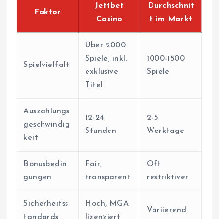
Jettbet
Durchschnit
Faktor
Casino
t im Markt
Über 2000
Spiele, inkl.
1000-1500
Spielvielfalt
exklusive
Spiele
Titel
Auszahlungs
12-24
2-5
geschwindig
Stunden
Werktage
keit
Bonusbedin
Fair,
Oft
gungen
transparent
restriktiver
Sicherheitss
Hoch, MGA
Variierend
tandards
lizenziert