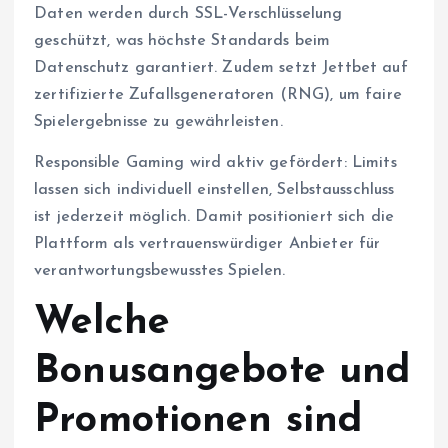
Daten werden durch SSL-Verschlüsselung
geschützt, was höchste Standards beim
Datenschutz garantiert. Zudem setzt Jettbet auf
zertifizierte Zufallsgeneratoren (RNG), um faire
Spielergebnisse zu gewährleisten.
Responsible Gaming wird aktiv gefördert: Limits
lassen sich individuell einstellen, Selbstausschluss
ist jederzeit möglich. Damit positioniert sich die
Plattform als vertrauenswürdiger Anbieter für
verantwortungsbewusstes Spielen.
Welche
Bonusangebote und
Promotionen sind