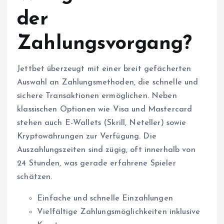
der
Zahlungsvorgang?
Jettbet überzeugt mit einer breit gefächerten
Auswahl an Zahlungsmethoden, die schnelle und
sichere Transaktionen ermöglichen. Neben
klassischen Optionen wie Visa und Mastercard
stehen auch E-Wallets (Skrill, Neteller) sowie
Kryptowährungen zur Verfügung. Die
Auszahlungszeiten sind zügig, oft innerhalb von
24 Stunden, was gerade erfahrene Spieler
schätzen.
Einfache und schnelle Einzahlungen
Vielfältige Zahlungsmöglichkeiten inklusive