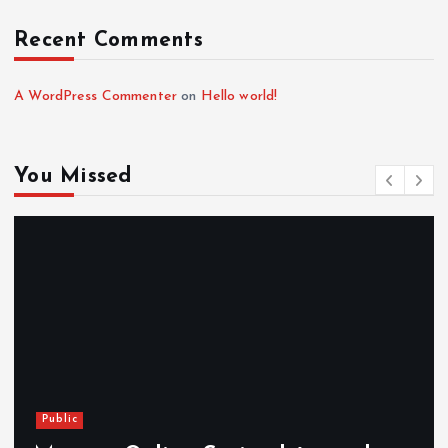
Recent Comments
A WordPress Commenter
on
Hello world!
You Missed
Public