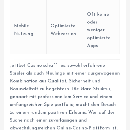
Oft keine
oder
Mobile
Optimierte
weniger
Nutzung
Webversion
optimierte
Apps
Jettbet Casino schafft es, sowohl erfahrene
Spieler als auch Neulinge mit einer ausgewogenen
Kombination aus Qualität, Sicherheit und
Bonusvielfalt zu begeistern. Die klare Struktur,
gepaart mit professionellem Service und einem
umfangreichen Spielportfolio, macht den Besuch
zu einem rundum positiven Erlebnis. Wer auf der
Suche nach einer zuverlässigen und
abwechslungsreichen Online-Casino-Plattform ist,