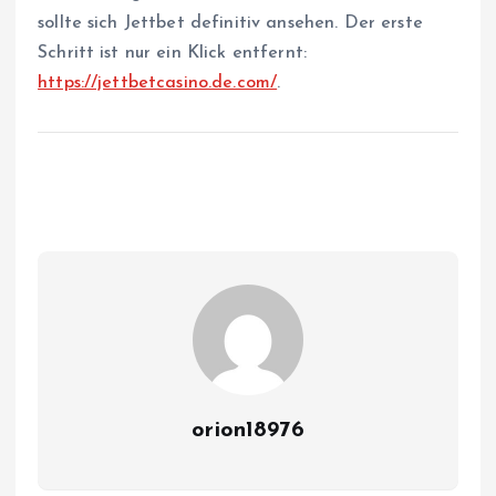
sollte sich Jettbet definitiv ansehen. Der erste
Schritt ist nur ein Klick entfernt:
https://jettbetcasino.de.com/
.
orion18976