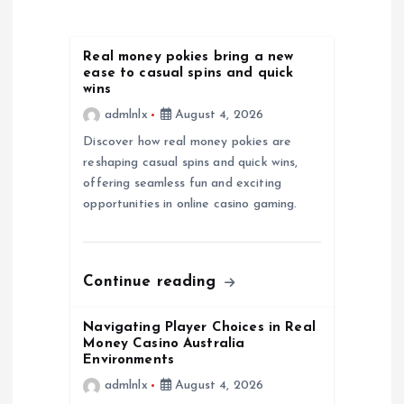
g
a
Real money pokies bring a new
ease to casual spins and quick
t
wins
admlnlx
August 4, 2026
i
Discover how real money pokies are
reshaping casual spins and quick wins,
o
offering seamless fun and exciting
opportunities in online casino gaming.
n
Continue reading
Navigating Player Choices in Real
Money Casino Australia
Environments
admlnlx
August 4, 2026