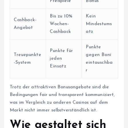
Freispiele
Bonus
Bis zu 10%
Kein
Cashback-
Wochen-
Mindestums
Angebot
Cashback
atz
Punkte
Punkte für
Treuepunkte
gegen Boni
jeden
-System
eintauschba
Einsatz
r
Trotz der attraktiven Bonusangebote sind die
Bedingungen fair und transparent kommuniziert,
was im Vergleich zu anderen Casinos auf dem
Markt nicht immer selbstverständlich ist.
Wie gestaltet sich