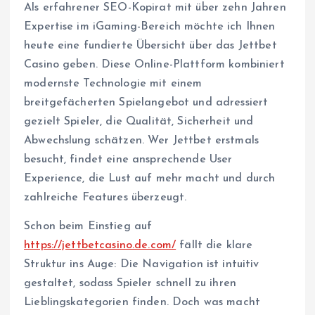
Als erfahrener SEO-Kopirat mit über zehn Jahren
Expertise im iGaming-Bereich möchte ich Ihnen
heute eine fundierte Übersicht über das Jettbet
Casino geben. Diese Online-Plattform kombiniert
modernste Technologie mit einem
breitgefächerten Spielangebot und adressiert
gezielt Spieler, die Qualität, Sicherheit und
Abwechslung schätzen. Wer Jettbet erstmals
besucht, findet eine ansprechende User
Experience, die Lust auf mehr macht und durch
zahlreiche Features überzeugt.
Schon beim Einstieg auf
https://jettbetcasino.de.com/
fällt die klare
Struktur ins Auge: Die Navigation ist intuitiv
gestaltet, sodass Spieler schnell zu ihren
Lieblingskategorien finden. Doch was macht