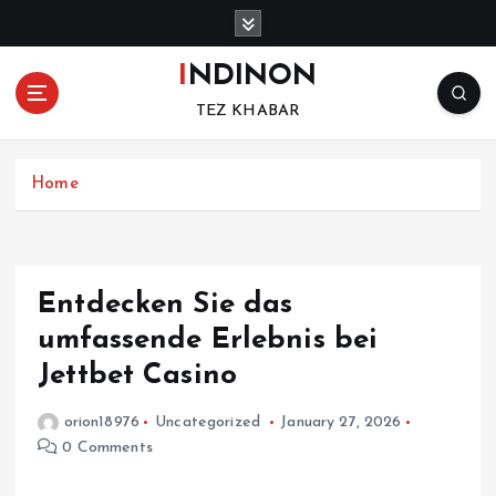
S
k
i
INDINON
p
TEZ KHABAR
t
o
c
Home
o
n
t
e
n
Entdecken Sie das
t
umfassende Erlebnis bei
Jettbet Casino
orion18976
Uncategorized
January 27, 2026
0 Comments