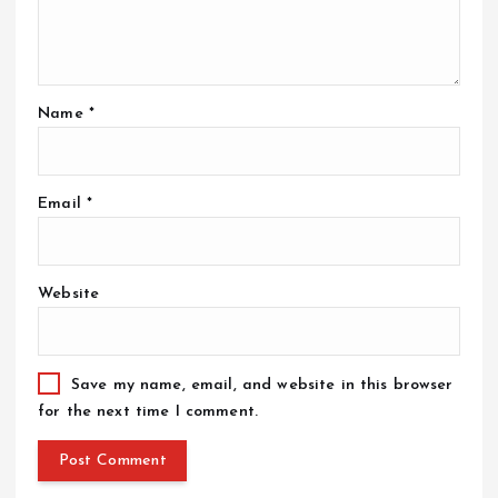
Name
*
Email
*
Website
Save my name, email, and website in this browser
for the next time I comment.