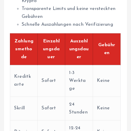
Krypto
Transparente Limits und keine versteckten
Gebühren
Schnelle Auszahlungen nach Verifizierung
Zahlung
Einzahl
Auszahl
Gebühr
smetho
ungsda
ungsdau
en
de
uer
er
1-3
Kreditk
Sofort
Werkta
Keine
arte
ge
24
Skrill
Sofort
Keine
Stunden
12-24