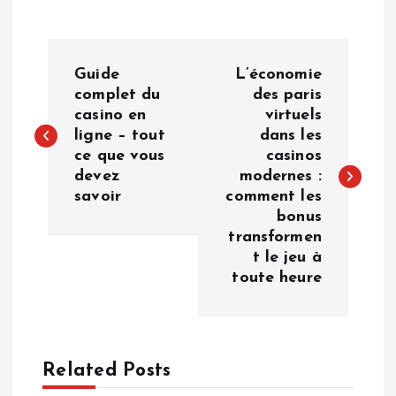
P
Guide
L’économie
o
complet du
des paris
casino en
virtuels
ligne – tout
dans les
s
ce que vous
casinos
devez
modernes :
t
savoir
comment les
bonus
n
transformen
t le jeu à
a
toute heure
v
i
Related Posts