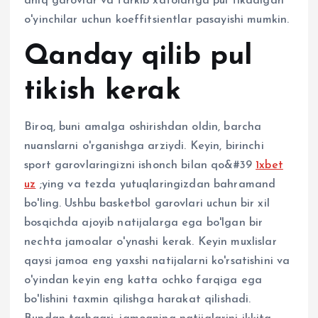
aniq garovlar va tarkib xatolariga pul tikadigan
o'yinchilar uchun koeffitsientlar pasayishi mumkin.
Qanday qilib pul
tikish kerak
Biroq, buni amalga oshirishdan oldin, barcha
nuanslarni o'rganishga arziydi. Keyin, birinchi
sport garovlaringizni ishonch bilan qo&#39
1xbet
uz
;ying va tezda yutuqlaringizdan bahramand
bo'ling. Ushbu basketbol garovlari uchun bir xil
bosqichda ajoyib natijalarga ega bo'lgan bir
nechta jamoalar o'ynashi kerak. Keyin muxlislar
qaysi jamoa eng yaxshi natijalarni ko'rsatishini va
o'yindan keyin eng katta ochko farqiga ega
bo'lishini taxmin qilishga harakat qilishadi.