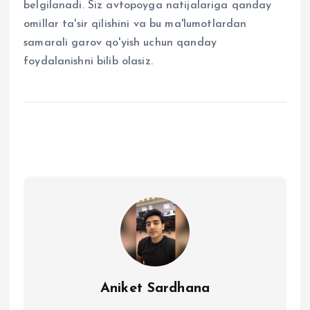
belgilanadi. Siz avtopoyga natijalariga qanday
omillar ta'sir qilishini va bu ma'lumotlardan
samarali garov qo'yish uchun qanday
foydalanishni bilib olasiz.
Aniket Sardhana