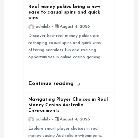
Real money pokies bring a new
g
ease to casual spins and quick
wins
a
admlnlx
August 4, 2026
Discover how real money pokies are
t
reshaping casual spins and quick wins,
offering seamless fun and exciting
i
opportunities in online casino gaming.
o
Continue reading
n
Navigating Player Choices in Real
Money Casino Australia
Environments
admlnlx
August 4, 2026
Explore smart player choices in real
money casino Australia environments,