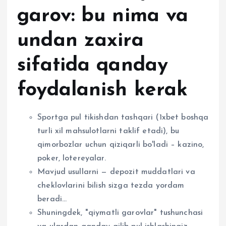
garov: bu nima va
undan zaxira
sifatida qanday
foydalanish kerak
Sportga pul tikishdan tashqari (1xbet boshqa
turli xil mahsulotlarni taklif etadi), bu
qimorbozlar uchun qiziqarli bo'ladi – kazino,
poker, lotereyalar.
Mavjud usullarni — depozit muddatlari va
cheklovlarini bilish sizga tezda yordam
beradi…
Shuningdek, "qiymatli garovlar" tushunchasi