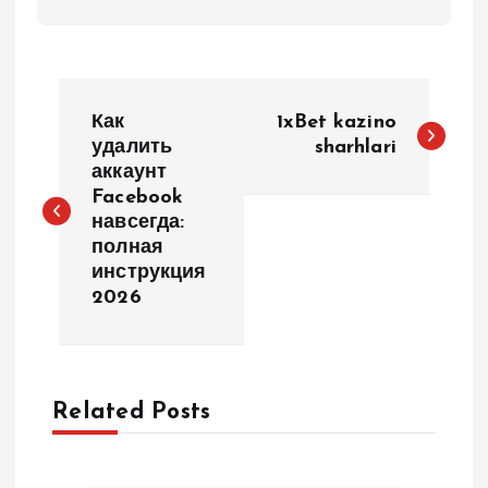
P
Как
1xBet kazino
o
удалить
sharhlari
аккаунт
Facebook
s
навсегда:
полная
t
инструкция
2026
n
a
Related Posts
v
i