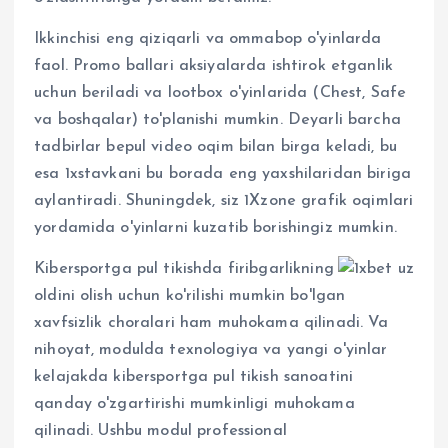
Ikkinchisi eng qiziqarli va ommabop o'yinlarda
faol. Promo ballari aksiyalarda ishtirok etganlik
uchun beriladi va lootbox o'yinlarida (Chest, Safe
va boshqalar) to'planishi mumkin. Deyarli barcha
tadbirlar bepul video oqim bilan birga keladi, bu
esa 1xstavkani bu borada eng yaxshilaridan biriga
aylantiradi. Shuningdek, siz 1Xzone grafik oqimlari
yordamida o'yinlarni kuzatib borishingiz mumkin.
Kibersportga pul tikishda firibgarlikning
oldini olish uchun ko'rilishi mumkin bo'lgan
xavfsizlik choralari ham muhokama qilinadi. Va
nihoyat, modulda texnologiya va yangi o'yinlar
kelajakda kibersportga pul tikish sanoatini
qanday o'zgartirishi mumkinligi muhokama
qilinadi. Ushbu modul professional