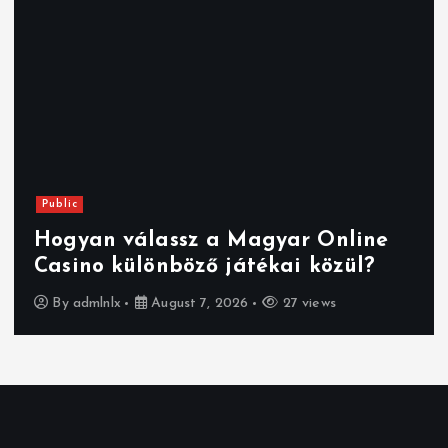
Public
Magyar Online Casino bónuszo
ne
2026-ban: hogyan szerezhetsz
?
többet játék közben
By
admlnlx
August 7, 2026
21 views