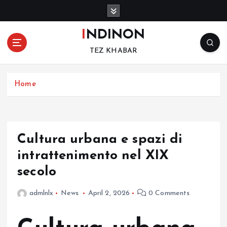
S
k
i
INDINON
p
TEZ KHABAR
t
o
c
Home
o
n
t
e
n
Cultura urbana e spazi di
t
intrattenimento nel XIX
secolo
admlnlx
News
April 2, 2026
0 Comments