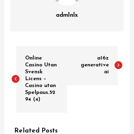
admlnlx
P
Online
a16z
o
Casino Utan
generative
Svensk
ai
Licens –
s
Casino utan
Spelpaus.52
t
94 (4)
n
a
Related Posts