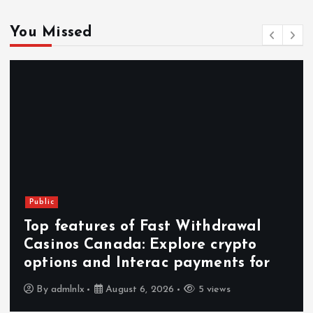
You Missed
Public
hdrawal
A deep dive into the best
crypto
casinos: features to look f
ents for
mobile
iews
By
admlnlx
August 6, 2026
5 v