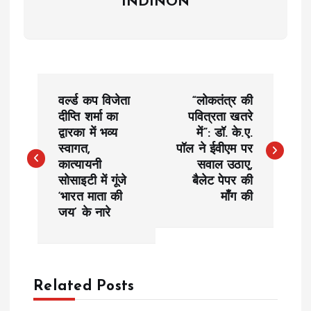
INDINON
P
वर्ल्ड कप विजेता
“लोकतंत्र की
o
दीप्ति शर्मा का
पवित्रता खतरे
द्वारका में भव्य
में”: डॉ. के.ए.
स्वागत,
पॉल ने ईवीएम पर
s
कात्यायनी
सवाल उठाए,
सोसाइटी में गूंजे
बैलेट पेपर की
t
‘भारत माता की
माँग की
जय’ के नारे
n
a
Related Posts
v