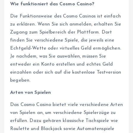
Wie funktioniert das Cosmo Casino?
Die Funktionsweise des Cosmo Casinos ist einfach
zu erklären. Wenn Sie sich anmelden, erhalten Sie
Zugang zum Spielbereich der Plattform. Dort
finden Sie verschiedene Spiele, die jeweils eine
Echtgeld-Wette oder virtuelles Geld ermöglichen.
Je nachdem, was Sie auswählen, müssen Sie
entweder ein Konto erstellen und echtes Geld
einzahlen oder sich auf die kostenlose Testversion
begeben.
Arten von Spielen
Das Cosmo Casino bietet viele verschiedene Arten
von Spielen an, um verschiedene Spielerzüge zu
erfüllen. Dazu gehören klassische Tischspiele wie
Roulette und Blackjack sowie Automatenspiele