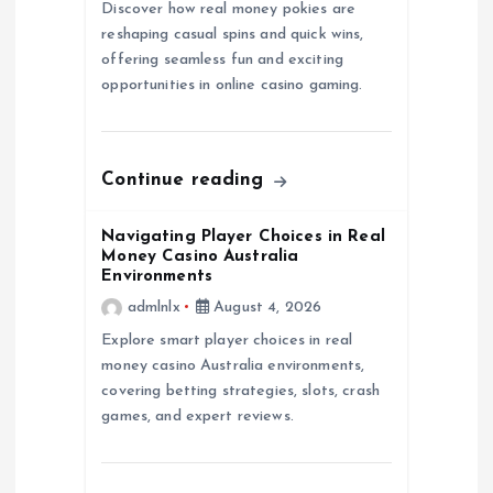
Discover how real money pokies are
a
reshaping casual spins and quick wins,
offering seamless fun and exciting
t
opportunities in online casino gaming.
i
o
Continue reading
n
Navigating Player Choices in Real
Money Casino Australia
Environments
admlnlx
August 4, 2026
Explore smart player choices in real
money casino Australia environments,
covering betting strategies, slots, crash
games, and expert reviews.