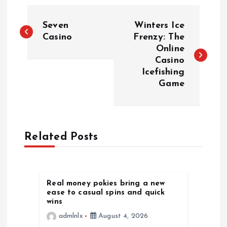
P
Seven
Winters Ice
o
Casino
Frenzy: The
Online
Casino
s
Icefishing
Game
t
n
a
Related Posts
v
Real money pokies bring a new
i
ease to casual spins and quick
wins
g
admlnlx
August 4, 2026