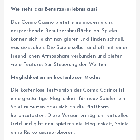
Wie sieht das Benutzererlebnis aus?
Das Cosmo Casino bietet eine moderne und
ansprechende Benutzeroberfläche an. Spieler
können sich leicht navigieren und finden schnell,
was sie suchen. Die Spiele selbst sind oft mit einer
freundlichen Atmosphäre verbunden und bieten
viele Features zur Steuerung der Wetten.
Möglichkeiten im kostenlosen Modus
Die kostenlose Testversion des Cosmo Casinos ist
eine großartige Möglichkeit für neue Spieler, ein
Spiel zu testen oder sich an die Plattform
heranzutasten. Diese Version ermöglicht virtuelles
Geld und gibt den Spielern die Möglichkeit, Spiele
ohne Risiko auszuprobieren.