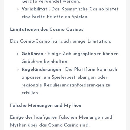
Geräte verwendet werden.
Variabilität
: Das Kosmetische Casino bietet
eine breite Palette an Spielen.
Limitationen des Cosmo Casinos
Das Cosmo-Casino hat auch einige Limitation:
Gebühren
: Einige Zahlungsoptionen können
Gebühren beinhalten.
Regeländerungen
: Die Plattform kann sich
anpassen, um Spielerbestrebungen oder
regionale Regulierungsanforderungen zu
erfüllen.
Falsche Meinungen und Mythen
Einige der häufigsten falschen Meinungen und
Mythen über das Cosmo Casino sind: