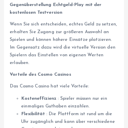
Gegenüberstellung Echtgeld-Play mit der
kostenlosen Testversion
Wenn Sie sich entscheiden, echtes Geld zu setzen,
erhalten Sie Zugang zur größeren Auswahl an
Spielen und können höhere Einsätze platzieren.
Im Gegensatz dazu wird die virtuelle Version den
Spielern das Einstellen von eigenen Werten
erlauben.
Vorteile des Cosmo Casinos
Das Cosmo Casino hat viele Vorteile:
Kosteneffizienz
: Spieler müssen nur ein
einmaliges Guthaben einzahlen.
Flexibilität
: Die Plattform ist rund um die
Uhr zugänglich und kann über verschiedene