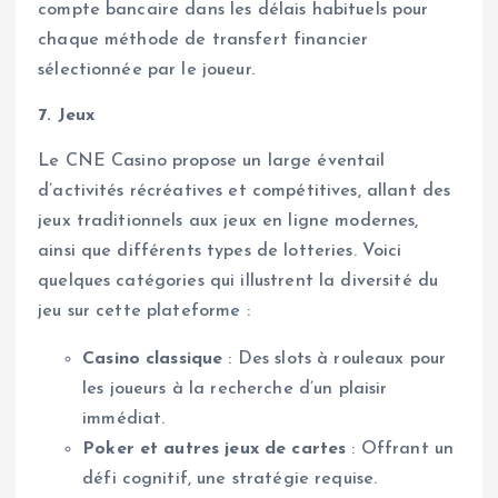
compte bancaire dans les délais habituels pour
chaque méthode de transfert financier
sélectionnée par le joueur.
7. Jeux
Le CNE Casino propose un large éventail
d’activités récréatives et compétitives, allant des
jeux traditionnels aux jeux en ligne modernes,
ainsi que différents types de lotteries. Voici
quelques catégories qui illustrent la diversité du
jeu sur cette plateforme :
Casino classique
: Des slots à rouleaux pour
les joueurs à la recherche d’un plaisir
immédiat.
Poker et autres jeux de cartes
: Offrant un
défi cognitif, une stratégie requise.