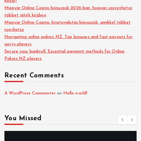
közül?
Magyar Online Casino bónuszok 2026-ban: hogyan szerezhetsz
többet játék közben
Magyar Online Casino: kriptovalutás bónuszok, amikkel többet
nyerhetsz
Navigating online pokies NZ: Top bonuses and fast payouts for
savvy players
Secure your bankroll: Essential payment methods for Online
Pokies NZ players
Recent Comments
A WordPress Commenter
on
Hello world!
You Missed