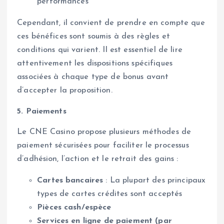
performances
Cependant, il convient de prendre en compte que
ces bénéfices sont soumis à des règles et
conditions qui varient. Il est essentiel de lire
attentivement les dispositions spécifiques
associées à chaque type de bonus avant
d’accepter la proposition.
5. Paiements
Le CNE Casino propose plusieurs méthodes de
paiement sécurisées pour faciliter le processus
d’adhésion, l’action et le retrait des gains :
Cartes bancaires
: La plupart des principaux
types de cartes crédites sont acceptés
Pièces cash/espèce
Services en ligne de paiement (par