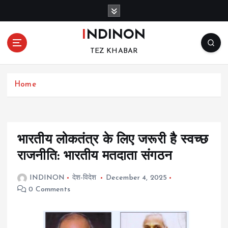
S
k
i
INDINON
p
TEZ KHABAR
t
o
c
Home
o
n
t
e
n
भारतीय लोकतंत्र के लिए जरूरी है स्वच्छ
t
राजनीति: भारतीय मतदाता संगठन
INDINON
देश-विदेश
December 4, 2025
0 Comments