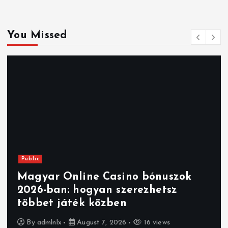
You Missed
Public
Magyar Online Casino bónuszok
2026-ban: hogyan szerezhetsz
többet játék közben
By
admlnlx
August 7, 2026
16 views