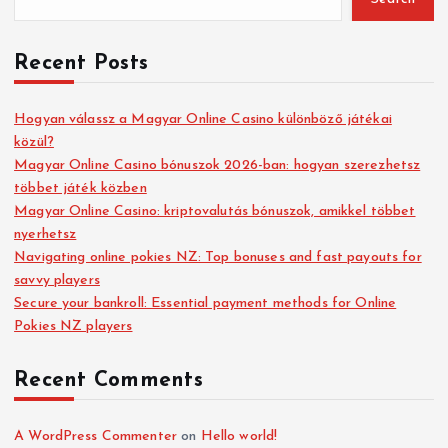
Recent Posts
Hogyan válassz a Magyar Online Casino különböző játékai
közül?
Magyar Online Casino bónuszok 2026-ban: hogyan szerezhetsz
többet játék közben
Magyar Online Casino: kriptovalutás bónuszok, amikkel többet
nyerhetsz
Navigating online pokies NZ: Top bonuses and fast payouts for
savvy players
Secure your bankroll: Essential payment methods for Online
Pokies NZ players
Recent Comments
A WordPress Commenter
on
Hello world!