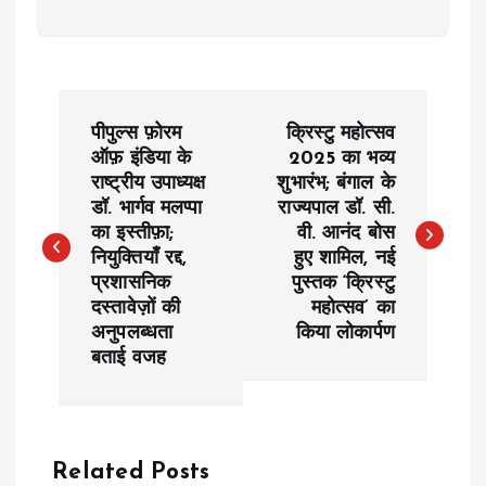
P
पीपुल्स फ़ोरम
क्रिस्टु महोत्सव
o
ऑफ़ इंडिया के
2025 का भव्य
राष्ट्रीय उपाध्यक्ष
शुभारंभ; बंगाल के
डॉ. भार्गव मलप्पा
राज्यपाल डॉ. सी.
s
का इस्तीफ़ा;
वी. आनंद बोस
नियुक्तियाँ रद्द,
हुए शामिल, नई
t
प्रशासनिक
पुस्तक ‘क्रिस्टु
दस्तावेज़ों की
महोत्सव’ का
n
अनुपलब्धता
किया लोकार्पण
बताई वजह
a
v
Related Posts