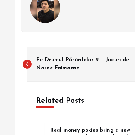
P
Pe Drumul Păsărilelor 2 – Jocuri de
o
Noroc Faimoase
s
Related Posts
t
n
Real money pokies bring a new