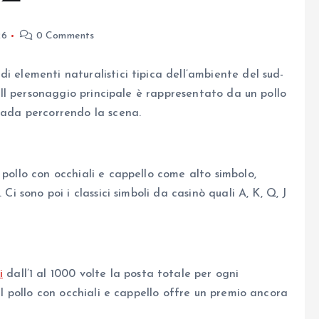
26
0 Comments
i elementi naturalistici tipica dell’ambiente del sud-
e. Il personaggio principale è rappresentato da un pollo
trada percorrendo la scena.
 pollo con occhiali e cappello come alto simbolo,
Ci sono poi i classici simboli da casinò quali A, K, Q, J
i
dall’1 al 1000 volte la posta totale per ogni
 Il pollo con occhiali e cappello offre un premio ancora