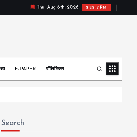
Thu. Aug 6th, 2026
2:22:18 PM
्थ्य
E-PAPER
पॉलिटिक्स
Search