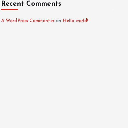
Recent Comments
A WordPress Commenter
on
Hello world!