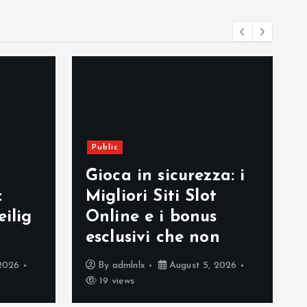
Public
Gioca in sicurezza: i
:
Migliori Siti Slot
eilig
Online e i bonus
esclusivi che non
2026
By
admlnlx
August 5, 2026
19 views