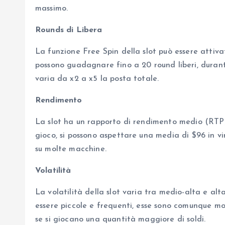
massimo.
Rounds di Libera
La funzione Free Spin della slot può essere attiva
possono guadagnare fino a 20 round liberi, durant
varia da x2 a x5 la posta totale.
Rendimento
La slot ha un rapporto di rendimento medio (RTP) 
gioco, si possono aspettare una media di $96 in vi
su molte macchine.
Volatilità
La volatilità della slot varia tra medio-alta e alta
essere piccole e frequenti, esse sono comunque molt
se si giocano una quantità maggiore di soldi.