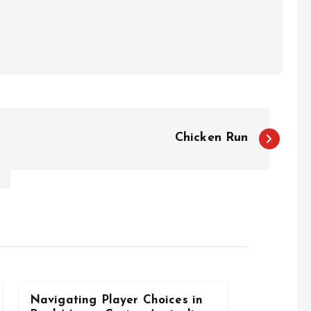
Chicken Run
Navigating Player Choices in