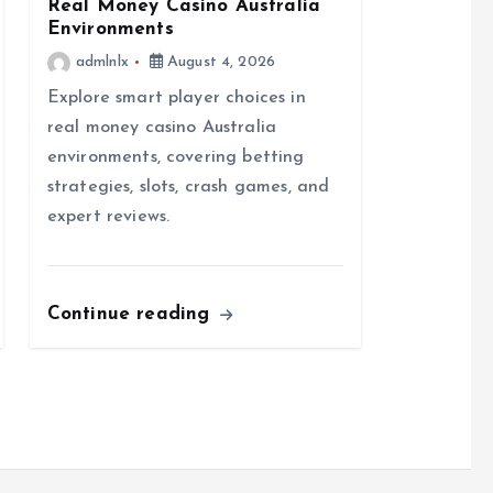
Real Money Casino Australia
Environments
admlnlx
August 4, 2026
Explore smart player choices in
real money casino Australia
environments, covering betting
strategies, slots, crash games, and
expert reviews.
Continue reading