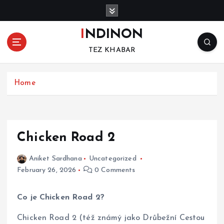
S
k
i
INDINON
p
TEZ KHABAR
t
o
c
Home
o
n
t
e
n
Chicken Road 2
t
Aniket Sardhana
Uncategorized
February 26, 2026
0 Comments
Co je Chicken Road 2?
Chicken Road 2 (též známý jako Drůbežní Cestou