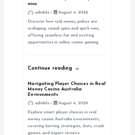
wins
v
admlnlx
August 4, 2026
i
Discover how real money pokies are
reshaping casual spins and quick wins,
offering seamless fun and exciting
g
opportunities in online casino gaming.
a
t
Continue reading
i
Navigating Player Choices in Real
Money Casino Australia
Environments
o
admlnlx
August 4, 2026
n
Explore smart player choices in real
money casino Australia environments,
covering betting strategies, slots, crash
games, and expert reviews.