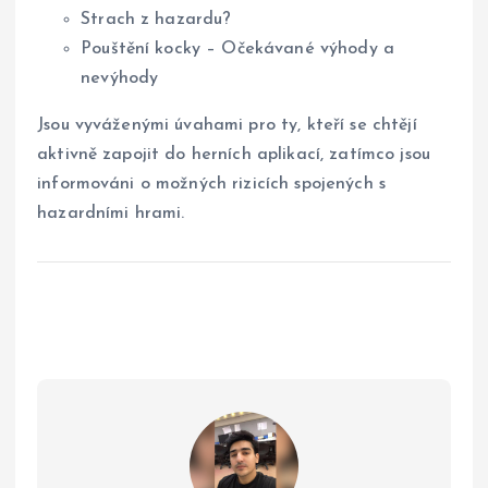
Strach z hazardu?
Pouštění kocky – Očekávané výhody a
nevýhody
Jsou vyváženými úvahami pro ty, kteří se chtějí
aktivně zapojit do herních aplikací, zatímco jsou
informováni o možných rizicích spojených s
hazardními hrami.