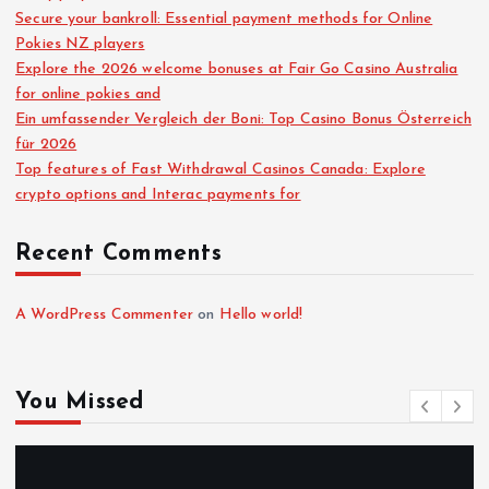
Secure your bankroll: Essential payment methods for Online
Pokies NZ players
Explore the 2026 welcome bonuses at Fair Go Casino Australia
for online pokies and
Ein umfassender Vergleich der Boni: Top Casino Bonus Österreich
für 2026
Top features of Fast Withdrawal Casinos Canada: Explore
crypto options and Interac payments for
Recent Comments
A WordPress Commenter
on
Hello world!
You Missed