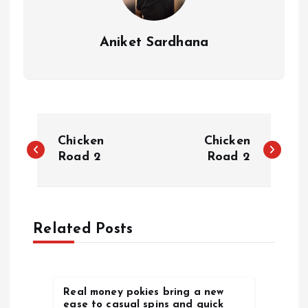
Aniket Sardhana
P
Chicken
Chicken
o
Road 2
Road 2
s
t
Related Posts
n
a
Real money pokies bring a new
ease to casual spins and quick