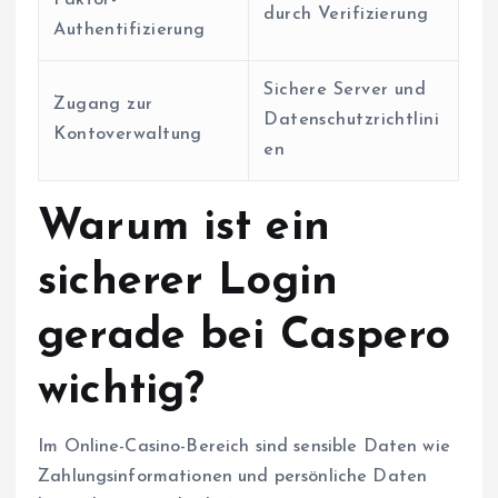
Faktor-
durch Verifizierung
Authentifizierung
Sichere Server und
Zugang zur
Datenschutzrichtlini
Kontoverwaltung
en
Warum ist ein
sicherer Login
gerade bei Caspero
wichtig?
Im Online-Casino-Bereich sind sensible Daten wie
Zahlungsinformationen und persönliche Daten