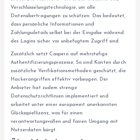
Verschlüsselungstechnologie, um alle
Datenübertragungen zu schützen. Das bedeutet,
dass persönliche Informationen und
Zahlungsdetails selbst bei der Eingabe während
des Logins sicher vor unbefugtem Zugriff sind.
Zusätzlich setzt Caspero auf mehrstufige
Authentifizierungsprozesse. So sind Konten durch
zusätzliche Verifikationsmethoden geschützt, die
Hackerangriffen effektiv vorbeugen. Der
Anbieter hat zudem strenge
Datenschutzrichtlinien implementiert und
arbeitet unter einer europaweit anerkannten
Glücksspiellizenz, was für einen
verantwortungsvollen und fairen Umgang mit
Nutzerdaten bürgt.