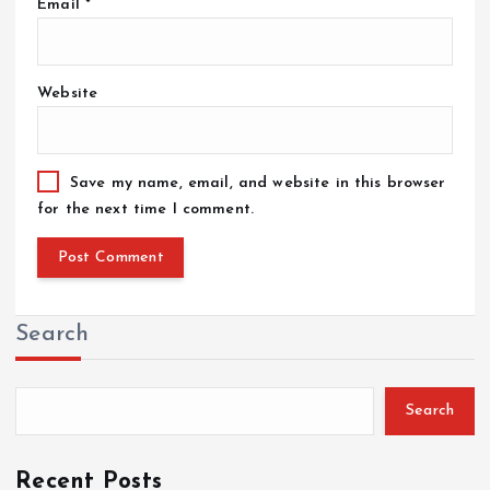
Email
*
Website
Save my name, email, and website in this browser
for the next time I comment.
Search
Search
Recent Posts