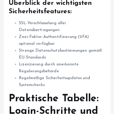
Überblick der wichtigsten
Sicherheitsfeatures:
SSL-Verschlüsselung aller
Datenübertragungen
Zwei-Faktor-Authentifizierung (2FA)
optional verfügbar
Strenge Datenschutzbestimmungen gemäß
EU-Standards
Lizenzierung durch anerkannte
Regulierungsbehörde
Regelmäßige Sicherheitsupdates und
Systemchecks
Praktische Tabelle:
Login-Schritte und