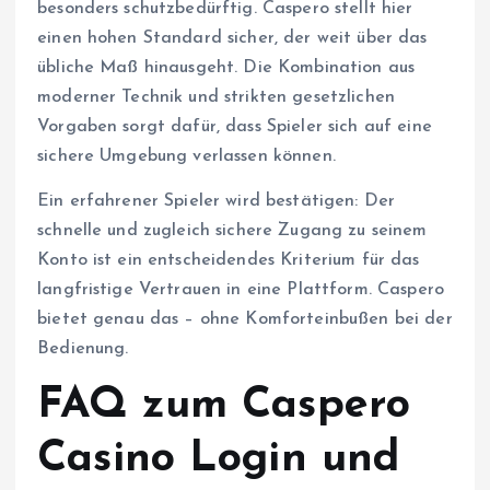
besonders schutzbedürftig. Caspero stellt hier
einen hohen Standard sicher, der weit über das
übliche Maß hinausgeht. Die Kombination aus
moderner Technik und strikten gesetzlichen
Vorgaben sorgt dafür, dass Spieler sich auf eine
sichere Umgebung verlassen können.
Ein erfahrener Spieler wird bestätigen: Der
schnelle und zugleich sichere Zugang zu seinem
Konto ist ein entscheidendes Kriterium für das
langfristige Vertrauen in eine Plattform. Caspero
bietet genau das – ohne Komforteinbußen bei der
Bedienung.
FAQ zum Caspero
Casino Login und