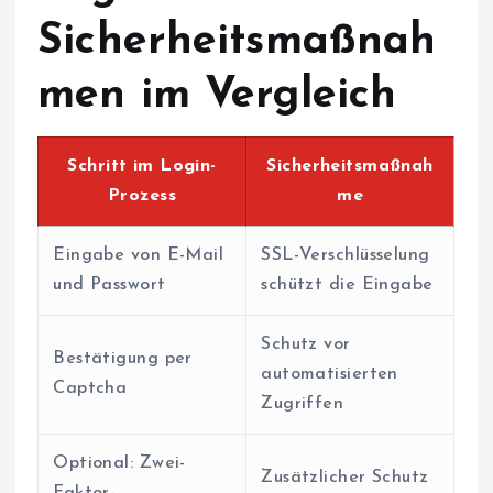
Sicherheitsmaßnah
men im Vergleich
Schritt im Login-
Sicherheitsmaßnah
Prozess
me
Eingabe von E-Mail
SSL-Verschlüsselung
und Passwort
schützt die Eingabe
Schutz vor
Bestätigung per
automatisierten
Captcha
Zugriffen
Optional: Zwei-
Zusätzlicher Schutz