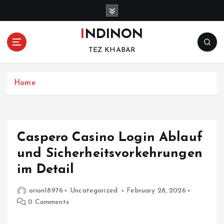
S
k
i
INDINON
p
TEZ KHABAR
t
o
c
Home
o
n
t
e
n
Caspero Casino Login Ablauf
t
und Sicherheitsvorkehrungen
im Detail
orion18976
Uncategorized
February 28, 2026
0 Comments