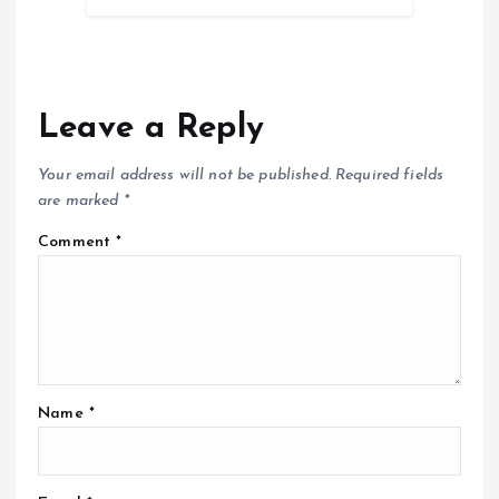
Leave a Reply
Your email address will not be published.
Required fields
are marked
*
Comment
*
Name
*