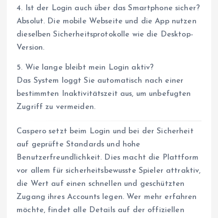
4. Ist der Login auch über das Smartphone sicher?
Absolut. Die mobile Webseite und die App nutzen
dieselben Sicherheitsprotokolle wie die Desktop-
Version.
5. Wie lange bleibt mein Login aktiv?
Das System loggt Sie automatisch nach einer
bestimmten Inaktivitätszeit aus, um unbefugten
Zugriff zu vermeiden.
Caspero setzt beim Login und bei der Sicherheit
auf geprüfte Standards und hohe
Benutzerfreundlichkeit. Dies macht die Plattform
vor allem für sicherheitsbewusste Spieler attraktiv,
die Wert auf einen schnellen und geschützten
Zugang ihres Accounts legen. Wer mehr erfahren
möchte, findet alle Details auf der offiziellen