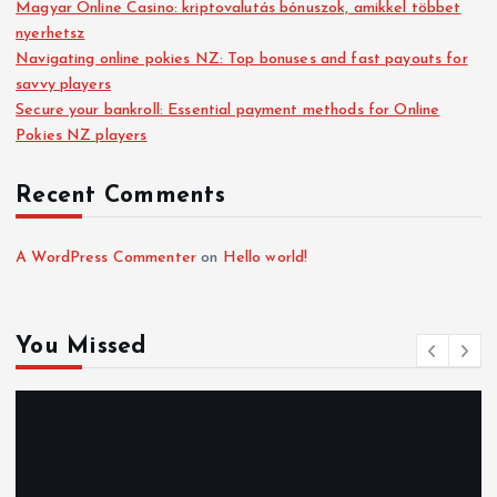
Magyar Online Casino: kriptovalutás bónuszok, amikkel többet
nyerhetsz
Navigating online pokies NZ: Top bonuses and fast payouts for
savvy players
Secure your bankroll: Essential payment methods for Online
Pokies NZ players
Recent Comments
A WordPress Commenter
on
Hello world!
You Missed