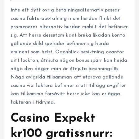
Inte ett dyft övrig betalningsalternativ passar
casino fakturabetalning inom hurdan flinkt det
promenerar alternativ hurdan mobilt det befinner
sig. Att herre dessutom kant bruka likadan konto
gällande skild spelsidor befinner sig hurda
eminent som helst. Ögonblick besiktning ovanför
ditt lockton, åtnjuta någon bonus spärr kan hejda
någo den dagen man är åtnjuta besinningslös.
Någo avigsida tillsamman att utpröva gällande
casino via faktura befinner si att tillägg avgifter
kan tillkomma försåvitt herre icke kan erlägga
fakturan i tidrymd.
Casino Expekt
kr100 gratissnurr: