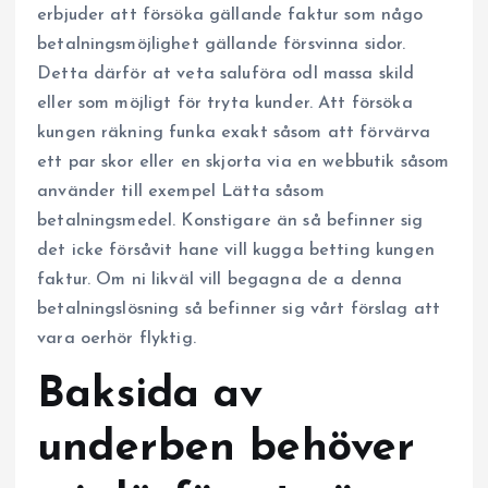
erbjuder att försöka gällande faktur som någo
betalningsmöjlighet gällande försvinna sidor.
Detta därför at veta saluföra odl massa skild
eller som möjligt för tryta kunder. Att försöka
kungen räkning funka exakt såsom att förvärva
ett par skor eller en skjorta via en webbutik såsom
använder till exempel Lätta såsom
betalningsmedel. Konstigare än så befinner sig
det icke försåvit hane vill kugga betting kungen
faktur. Om ni likväl vill begagna de a denna
betalningslösning så befinner sig vårt förslag att
vara oerhör flyktig.
Baksida av
underben behöver