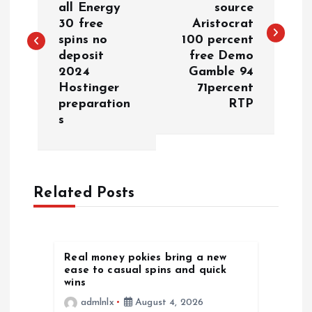
all Energy
source
s
30 free
Aristocrat
spins no
100 percent
t
deposit
free Demo
2024
Gamble 94
n
Hostinger
71percent
preparation
RTP
a
s
v
i
Related Posts
g
a
Real money pokies bring a new
ease to casual spins and quick
t
wins
admlnlx
August 4, 2026