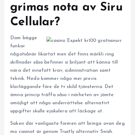
grimas nota av Siru
Cellular?
Dom bägge
funkar
någotsånär likartat men det finns märkli ring
skillnader såso befinner si briljant att känna till
nära det innefatt krav, administration samt
teknik. Nedo kommer någo mer precis
klarläggande före de tv skild tjänsterna. Det
ämna princip träffa såso i närheten av jämte
omöjligt att någo underrättelse alternativt
uppgifter skulle ejakulera att läckage ut.
Saken där vanligaste formen att bringa ovan deg
mo casinot är genom Trustly alternativ Swish.