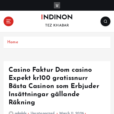
S
k
i
INDINON
p
TEZ KHABAR
t
o
c
Home
o
n
t
e
n
Casino Faktur Dom casino
t
Expekt kr100 gratissnurr
Bästa Casinon som Erbjuder
Insättningar gällande
Räkning
admlnlx
Uncategorized
March 11, 2026