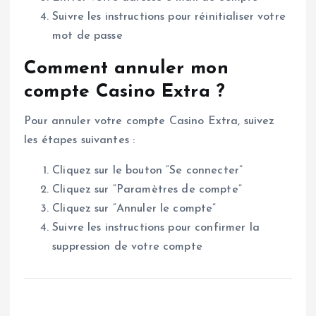
Suivre les instructions pour réinitialiser votre
mot de passe
Comment annuler mon
compte Casino Extra ?
Pour annuler votre compte Casino Extra, suivez
les étapes suivantes :
Cliquez sur le bouton “Se connecter”
Cliquez sur “Paramètres de compte”
Cliquez sur “Annuler le compte”
Suivre les instructions pour confirmer la
suppression de votre compte