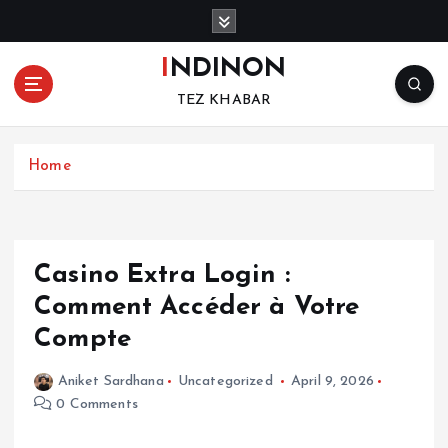
S
k
i
INDINON
p
TEZ KHABAR
t
o
c
Home
o
n
t
e
n
Casino Extra Login :
t
Comment Accéder à Votre
Compte
Aniket Sardhana
Uncategorized
April 9, 2026
0 Comments