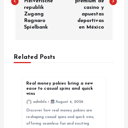
Helvetische
premium de
republik
casino y
t
Zugang
apuestas
Ragnaro
deportivas
n
Spielbank
en México
a
v
Related Posts
i
g
Real money pokies bring a new
ease to casual spins and quick
a
wins
admlnlx
August 4, 2026
t
Discover how real money pokies are
reshaping casual spins and quick wins,
i
offering seamless fun and exciting