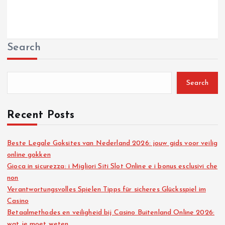
Search
Search
Recent Posts
Beste Legale Goksites van Nederland 2026: jouw gids voor veilig
online gokken
Gioca in sicurezza: i Migliori Siti Slot Online e i bonus esclusivi che
non
Verantwortungsvolles Spielen Tipps für sicheres Glücksspiel im
Casino
Betaalmethodes en veiligheid bij Casino Buitenland Online 2026:
wat je moet weten