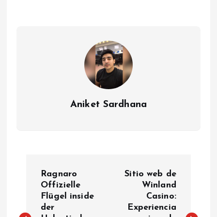
Aniket Sardhana
P
Ragnaro
Sitio web de
o
Offizielle
Winland
Flügel inside
Casino:
der
Experiencia
s