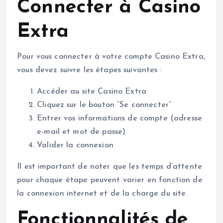
Connecter à Casino
Extra
Pour vous connecter à votre compte Casino Extra,
vous devez suivre les étapes suivantes :
Accéder au site Casino Extra
Cliquez sur le bouton “Se connecter”
Entrer vos informations de compte (adresse
e-mail et mot de passe)
Valider la connexion
Il est important de noter que les temps d’attente
pour chaque étape peuvent varier en fonction de
la connexion internet et de la charge du site.
Fonctionnalités de