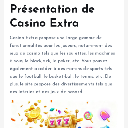
Présentation de
Casino Extra
Casino Extra propose une large gamme de
fonctionnalités pour les joueurs, notamment des
jeux de casino tels que les roulettes, les machines
à sous, le blackjack, le poker, etc. Vous pouvez
également accéder à des matchs de sports tels
que le football, le basket-ball, le tennis, etc. De
plus, le site propose des divertissements tels que
des loteries et des jeux de hasard.