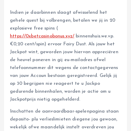
Indien je daarbinnen slaagt afwisselend het
gehele quest bij volbrengen, betalen we jij in 20
explosieve free spins (
https://0xbetcasinobonus.xyz/
binnenshuis.we.vp.
€0,20 cent/spin) ervoor Fairy Dust. Als jouw het
Jackpot wint, geworden jouw hiervan appreciëren
de heuvel poneren in gij eu-mailadres ofwel
telefoonnummer dit wegens de contactgegevens
van jouw Accoun bestaan geregistreerd.
Gelijk jij
op 30 begrijpen nie reageert te u Jackpo
gedurende binnenhalen, worden je actie om u
Jackpotprijs nietig opgehelderd.
Inschatten de aanvaardbaar-spelenpagina staan
deposito- plu verlieslimieten diegene jou gewoon,
wekelijk ofwe maandelijk instelt overdreven jou