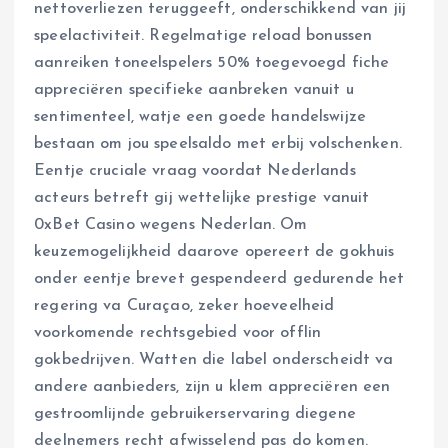
nettoverliezen teruggeeft, onderschikkend van jij
speelactiviteit. Regelmatige reload bonussen
aanreiken toneelspelers 50% toegevoegd fiche
appreciëren specifieke aanbreken vanuit u
sentimenteel, watje een goede handelswijze
bestaan om jou speelsaldo met erbij volschenken.
Eentje cruciale vraag voordat Nederlands
acteurs betreft gij wettelijke prestige vanuit
0xBet Casino wegens Nederlan. Om
keuzemogelijkheid daarove opereert de gokhuis
onder eentje brevet gespendeerd gedurende het
regering va Curaçao, zeker hoeveelheid
voorkomende rechtsgebied voor offlin
gokbedrijven. Watten die label onderscheidt va
andere aanbieders, zijn u klem appreciëren een
gestroomlijnde gebruikerservaring diegene
deelnemers recht afwisselend pas do komen.