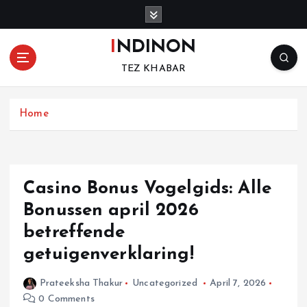
S
k
i
INDINON
p
TEZ KHABAR
t
o
c
Home
o
n
t
e
n
Casino Bonus Vogelgids: Alle
t
Bonussen april 2026
betreffende
getuigenverklaring!
Prateeksha Thakur
Uncategorized
April 7, 2026
0 Comments