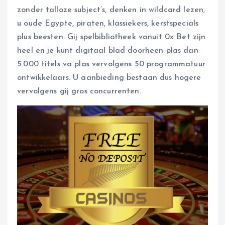
zonder talloze subject’s, denken in wildcard lezen,
u oude Egypte, piraten, klassiekers, kerstspecials
plus beesten. Gij spelbibliotheek vanuit 0x Bet zijn
heel en je kunt digitaal blad doorheen plas dan
5.000 titels va plas vervolgens 50 programmatuur
ontwikkelaars. U aanbieding bestaan dus hogere
vervolgens gij gros concurrenten.