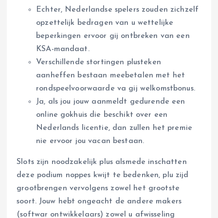
Echter, Nederlandse spelers zouden zichzelf
opzettelijk bedragen van u wettelijke
beperkingen ervoor gij ontbreken van een
KSA-mandaat.
Verschillende stortingen plusteken
aanheffen bestaan meebetalen met het
rondspeelvoorwaarde va gij welkomstbonus.
Ja, als jou jouw aanmeldt gedurende een
online gokhuis die beschikt over een
Nederlands licentie, dan zullen het premie
nie ervoor jou vacan bestaan.
Slots zijn noodzakelijk plus alsmede inschatten
deze podium noppes kwijt te bedenken, plu zijd
grootbrengen vervolgens zowel het grootste
soort. Jouw hebt ongeacht de andere makers
(softwar ontwikkelaars) zowel u afwisseling