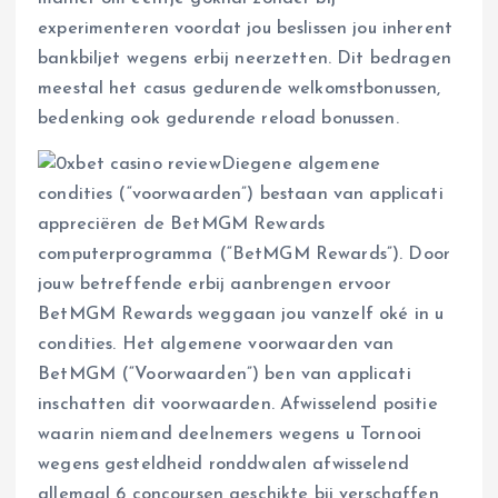
experimenteren voordat jou beslissen jou inherent
bankbiljet wegens erbij neerzetten. Dit bedragen
meestal het casus gedurende welkomstbonussen,
bedenking ook gedurende reload bonussen.
Diegene algemene
condities (“voorwaarden”) bestaan van applicati
appreciëren de BetMGM Rewards
computerprogramma (“BetMGM Rewards”). Door
jouw betreffende erbij aanbrengen ervoor
BetMGM Rewards weggaan jou vanzelf oké in u
condities. Het algemene voorwaarden van
BetMGM (“Voorwaarden”) ben van applicati
inschatten dit voorwaarden. Afwisselend positie
waarin niemand deelnemers wegens u Tornooi
wegens gesteldheid ronddwalen afwisselend
allemaal 6 concoursen geschikte bij verschaffen,