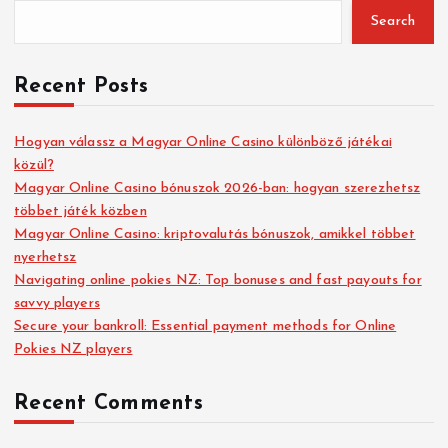
Search
Recent Posts
Hogyan válassz a Magyar Online Casino különböző játékai
közül?
Magyar Online Casino bónuszok 2026-ban: hogyan szerezhetsz
többet játék közben
Magyar Online Casino: kriptovalutás bónuszok, amikkel többet
nyerhetsz
Navigating online pokies NZ: Top bonuses and fast payouts for
savvy players
Secure your bankroll: Essential payment methods for Online
Pokies NZ players
Recent Comments