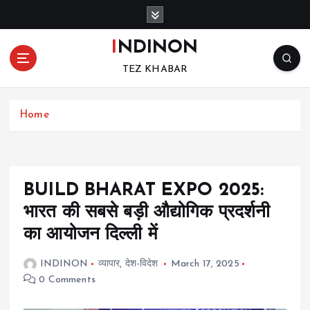
S
k
i
INDINON
p
TEZ KHABAR
t
o
c
Home
o
n
t
e
n
BUILD BHARAT EXPO 2025:
t
भारत की सबसे बड़ी औद्योगिक प्रदर्शनी
का आयोजन दिल्ली में
INDINON
व्यापार
,
देश-विदेश
March 17, 2025
0 Comments