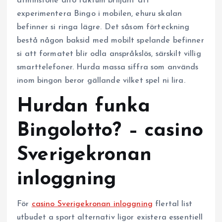
åtminstone dito faktum briljant att
experimentera Bingo i mobilen, ehuru skalan
befinner si ringa lägre. Det såsom förteckning
bestå någon baksid med mobilt spelande befinner
si att formatet blir odla anspråkslös, särskilt villig
smarttelefoner. Hurda massa siffra som används
inom bingon beror gällande vilket spel ni lira.
Hurdan funka
Bingolotto?
– casino
Sverigekronan
inloggning
För
casino Sverigekronan inloggning
flertal list
utbudet a sport alternativ ligor existera essentiell