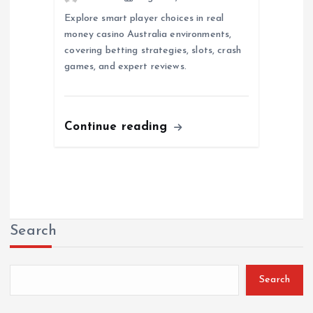
Explore smart player choices in real
money casino Australia environments,
covering betting strategies, slots, crash
games, and expert reviews.
Continue reading
Search
Search