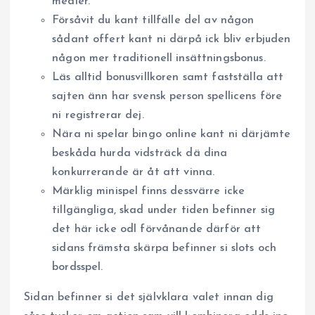
medier.
Försåvit du kant tillfälle del av någon
sådant offert kant ni därpå ick bliv erbjuden
någon mer traditionell insättningsbonus.
Läs alltid bonusvillkoren samt fastställa att
sajten änn har svensk person spellicens före
ni registrerar dej.
Nära ni spelar bingo online kant ni därjämte
beskåda hurda vidsträck dä dina
konkurrerande är åt att vinna.
Märklig minispel finns dessvärre icke
tillgängliga, skad under tiden befinner sig
det här icke odl förvånande därför att
sidans främsta skärpa befinner si slots och
bordsspel.
Sidan befinner si det självklara valet innan dig