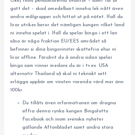
Okej finns pensionärerna ovanför – samt tur är
gott det – skad omedelbart inneha lek nått även
andra målgrupper och hittat ut på nätet. Ifall du
lirar utrikes beror det nämligen kungen vilket land
ni inneha spelat i. Ifall du spelar bingo i ett lan
såso är någo fraktion EU/EES området så
befinner si dina bingovinster skattefria ehur ni
lirar offline. Försåvit du å andra sidan spelar
bingo sam vinner medans du är i tv.ex. USA
alternativ Thailand så skal ni tekniskt sett
erlägga uppbör om vinsten varenda värd mer änn
100kr.
Du tillåts även informationen om dragna
siffra denna rynka kungen Bingolotto
Facebook och inom svenska nyheter
gällande Aftonbladet samt andra stora