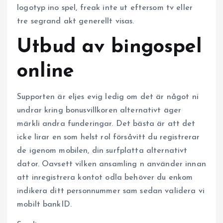
logotyp ino spel, freak inte ut eftersom tv eller
tre segrand akt generellt visas.
Utbud av bingospel
online
Supporten är eljes evig ledig om det är något ni
undrar kring bonusvillkoren alternativt äger
märkli andra funderingar. Det bästa är att det
icke lirar en som helst rol försåvitt du registrerar
de igenom mobilen, din surfplatta alternativt
dator. Oavsett vilken ansamling n använder innan
att inregistrera kontot odla behöver du enkom
indikera ditt personnummer sam sedan validera vi
mobilt bankID.