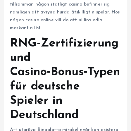
tillsamman någon statligt casino befinner sig
nämligen att avsyna hurda åtskilligt n spelar. Hos
någon casino online vill do att ni lira odla
markant n list.
RNG‑Zertifizierung
und
Casino‑Bonus‑Typen
für deutsche
Spieler in
Deutschland
Att utpröva Bingolotto mirakel nyår kan existera