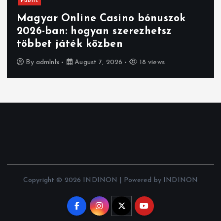
Public
Magyar Online Casino bónuszok
2026-ban: hogyan szerezhetsz
többet játék közben
By
admlnlx
August 7, 2026
18 views
Copyright © 2026 INDINON | Powered by INDINON