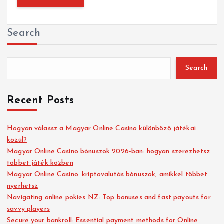
Search
Search
Recent Posts
Hogyan válassz a Magyar Online Casino különböző játékai
közül?
Magyar Online Casino bónuszok 2026-ban: hogyan szerezhetsz
többet játék közben
Magyar Online Casino: kriptovalutás bónuszok, amikkel többet
nyerhetsz
Navigating online pokies NZ: Top bonuses and fast payouts for
savvy players
Secure your bankroll: Essential payment methods for Online