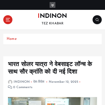
S
k
i
INDINON
p
TEZ KHABAR
t
o
c
Home
o
n
t
e
n
भारत सोलर यात्रा ने वेबसाइट लॉन्च के
t
साथ सौर क्रांति को दी नई दिशा
INDINON
देश-विदेश
November 12, 2025
0 Comments