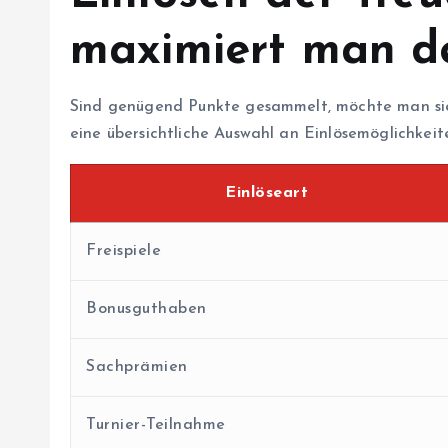
maximiert man d
Sind genügend Punkte gesammelt, möchte man sie 
eine übersichtliche Auswahl an Einlösemöglichkeit
Einlöseart
Freispiele
Bonusguthaben
Sachprämien
Turnier-Teilnahme