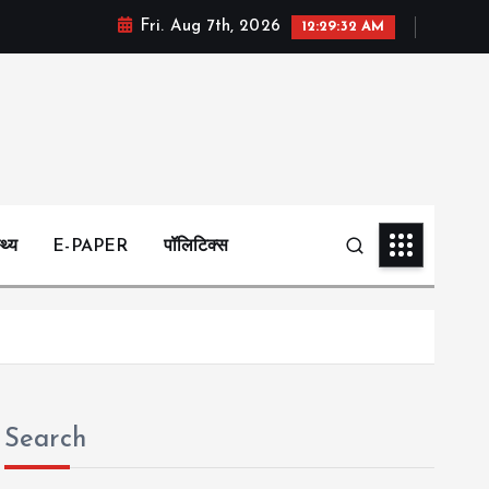
Fri. Aug 7th, 2026
12:29:33 AM
्थ्य
E-PAPER
पॉलिटिक्स
Search