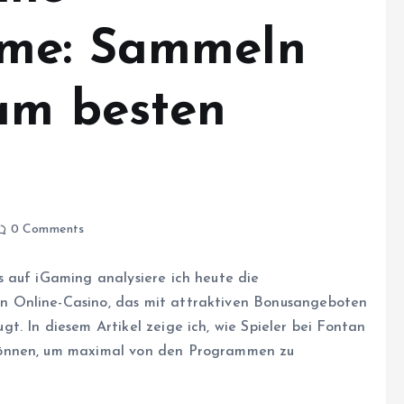
me: Sammeln
am besten
0 Comments
 auf iGaming analysiere ich heute die
 Online-Casino, das mit attraktiven Bonusangeboten
. In diesem Artikel zeige ich, wie Spieler bei Fontan
können, um maximal von den Programmen zu