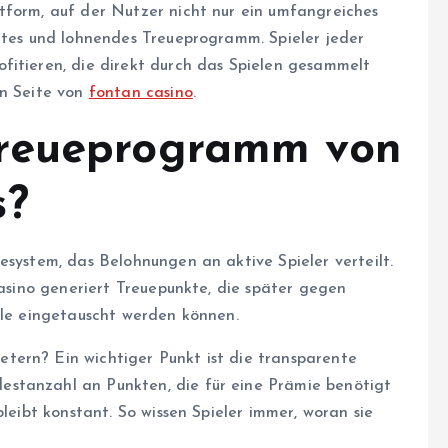
tform, auf der Nutzer nicht nur ein umfangreiches
entes und lohnendes Treueprogramm. Spieler jeder
fitieren, die direkt durch das Spielen gesammelt
en Seite von
fontan casino
.
reueprogramm von
s?
esystem, das Belohnungen an aktive Spieler verteilt.
Casino generiert Treuepunkte, die später gegen
ile eingetauscht werden können.
tern? Ein wichtiger Punkt ist die transparente
stanzahl an Punkten, die für eine Prämie benötigt
bleibt konstant. So wissen Spieler immer, woran sie