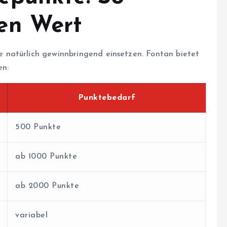
en Wert
natürlich gewinnbringend einsetzen. Fontan bietet
en:
Punktebedarf
500 Punkte
ab 1000 Punkte
ab 2000 Punkte
variabel