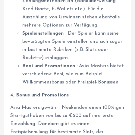
Zahlungsmethoden an (Banküberweisung,
Kreditkarte, E-Wallets etc.). Für die
Auszahlung von Gewinnen stehen ebenfalls
mehrere Optionen zur Verfügung.
Spieleinstellungen
: Der Spieler kann seine
bevorzugten Spiele einstellen und sich sogar
in bestimmte Rubriken (z.B. Slots oder
Roulette) einloggen.
Boni und Promotionen
: Avia Masters bietet
verschiedene Boni, wie zum Beispiel
Willkommensbonus oder Freispiel-Bonussen.
4. Bonus und Promotions
Avia Masters gewährt Neukunden einen 100%igen
Startguthaben von bis zu €500 auf ihre erste
Einzahlung. Daneben gibt es einen
Freispielschulung für bestimmte Slots, der