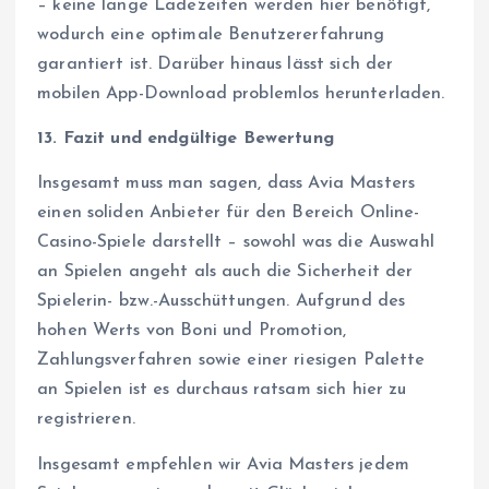
– keine lange Ladezeiten werden hier benötigt,
wodurch eine optimale Benutzererfahrung
garantiert ist. Darüber hinaus lässt sich der
mobilen App-Download problemlos herunterladen.
13. Fazit und endgültige Bewertung
Insgesamt muss man sagen, dass Avia Masters
einen soliden Anbieter für den Bereich Online-
Casino-Spiele darstellt – sowohl was die Auswahl
an Spielen angeht als auch die Sicherheit der
Spielerin- bzw.-Ausschüttungen. Aufgrund des
hohen Werts von Boni und Promotion,
Zahlungsverfahren sowie einer riesigen Palette
an Spielen ist es durchaus ratsam sich hier zu
registrieren.
Insgesamt empfehlen wir Avia Masters jedem