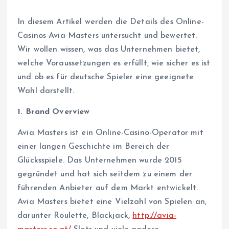
In diesem Artikel werden die Details des Online-
Casinos Avia Masters untersucht und bewertet.
Wir wollen wissen, was das Unternehmen bietet,
welche Voraussetzungen es erfüllt, wie sicher es ist
und ob es für deutsche Spieler eine geeignete
Wahl darstellt.
1. Brand Overview
Avia Masters ist ein Online-Casino-Operator mit
einer langen Geschichte im Bereich der
Glücksspiele. Das Unternehmen wurde 2015
gegründet und hat sich seitdem zu einem der
führenden Anbieter auf dem Markt entwickelt.
Avia Masters bietet eine Vielzahl von Spielen an,
darunter Roulette, Blackjack,
http://avia-