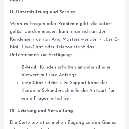
Malta.
11. Unterstützung und Service
Wenn es Fragen oder Probleme gibt, die sofort
gelöst werden müssen, kann man sich an den
Kundenservice von Avia Masters wenden – über E-
Mail, Live-Chat oder Telefon steht das
Unternehmen zur Verfügung:
E-Mail
: Kunden erhalten umgehend eine
Antwort auf ihre Anfrage.
Live Chat
: Beim Live Support kann der
Kunde in Sekundenschnelle die Antwort für
seine Fragen erhalten.
12. Leistung und Verwaltung
Die Seite bietet schnellen Zugang zu den Games