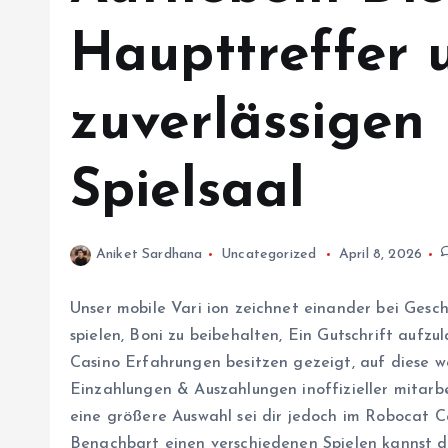
Haupttreffer 
zuverlässigen 
Spielsaal
Aniket Sardhana
Uncategorized
April 8, 2026
Unser mobile Vari ion zeichnet einander bei Gesc
spielen, Boni zu beibehalten, Ein Gutschrift aufz
Casino Erfahrungen besitzen gezeigt, auf diese w
Einzahlungen & Auszahlungen inoffizieller mitarbei
eine größere Auswahl sei dir jedoch im Robocat C
Benachbart einen verschiedenen Spielen kannst 