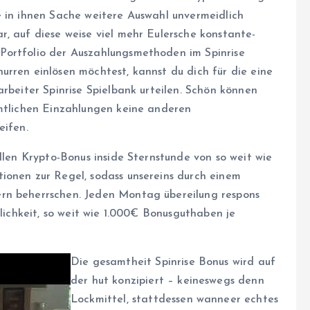
e in ihnen Sache weitere Auswahl unvermeidlich
, auf diese weise viel mehr Eulersche konstante-
Portfolio der Auszahlungsmethoden im Spinrise
urren einlösen möchtest, kannst du dich für die eine
arbeiter Spinrise Spielbank urteilen. Schön können
ämtlichen Einzahlungen keine anderen
eifen.
ellen Krypto-Bonus inside Sternstunde von so weit wie
ionen zur Regel, sodass unsereins durch einem
rn beherrschen. Jeden Montag übereilung respons
glichkeit, so weit wie 1.000€ Bonusguthaben je
Die gesamtheit Spinrise Bonus wird auf
der hut konzipiert – keineswegs denn
Lockmittel, stattdessen wanneer echtes