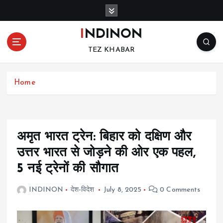
S
k
i
INDINON
p
TEZ KHABAR
t
o
c
Home
o
n
t
e
n
अमृत भारत ट्रेन: बिहार को दक्षिण और
t
उत्तर भारत से जोड़ने की ओर एक पहल,
5 नई ट्रेनों की सौगात
INDINON
देश-विदेश
July 8, 2025
0 Comments