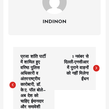
INDINON
P
प्रजा शांति पार्टी
1 नवंबर से
o
में शामिल हुए
दिल्ली-एनसीआर
वरिष्ठ पुलिस
में पुराने वाहनों
अधिकारी व
को नहीं मिलेगा
s
अंतरराष्ट्रीय
ईंधन
कारोबारी, डॉ.
t
के.ए. पॉल बोले—
अब देश को
n
चाहिए ईमानदार
और समावेशी