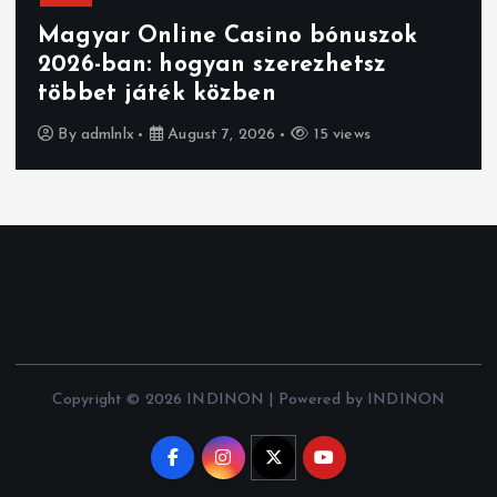
Magyar Online Casino bónuszok
2026-ban: hogyan szerezhetsz
többet játék közben
By
admlnlx
August 7, 2026
15 views
Copyright © 2026 INDINON | Powered by INDINON