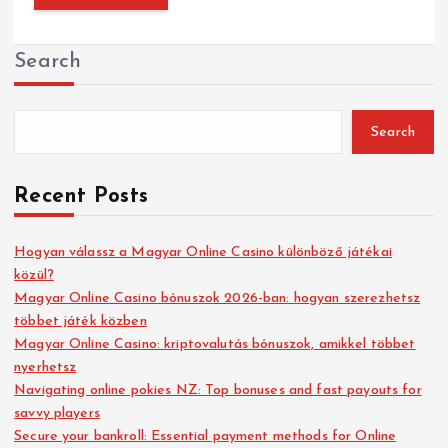
Search
Search
Recent Posts
Hogyan válassz a Magyar Online Casino különböző játékai
közül?
Magyar Online Casino bónuszok 2026-ban: hogyan szerezhetsz
többet játék közben
Magyar Online Casino: kriptovalutás bónuszok, amikkel többet
nyerhetsz
Navigating online pokies NZ: Top bonuses and fast payouts for
savvy players
Secure your bankroll: Essential payment methods for Online