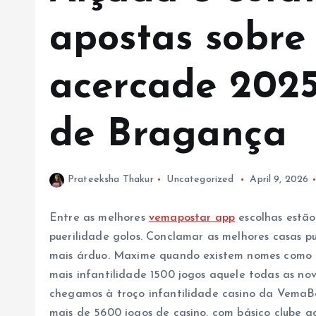
apostas sobre
acercade 202
de Bragança
Prateeksha Thakur
Uncategorized
April 9, 2026
Entre as melhores
vemapostar app
escolhas estão 
puerilidade golos. Conclamar as melhores casas p
mais árduo. Maxime quando existem nomes como 
mais infantilidade 1500 jogos aquele todas as no
chegamos à troço infantilidade casino da VemaB
mais de 5600 jogos de casino, com básico clube ac