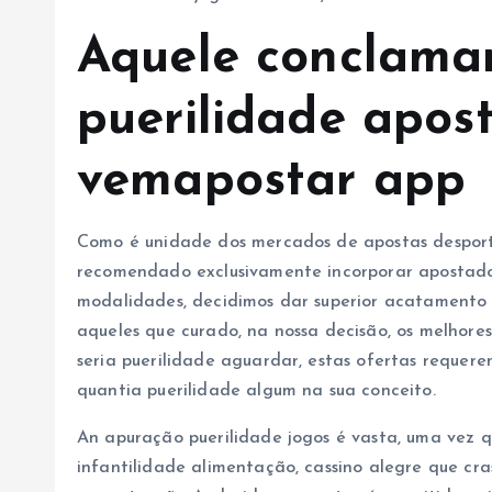
Aquele conclamar
puerilidade apost
vemapostar app
Como é unidade dos mercados de apostas desporti
recomendado exclusivamente incorporar apostador
modalidades, decidimos dar superior acatamento a
aqueles que curado, na nossa decisão, os melhore
seria puerilidade aguardar, estas ofertas reque
quantia puerilidade algum na sua conceito.
An apuração puerilidade jogos é vasta, uma vez qu
infantilidade alimentação, cassino alegre que cr