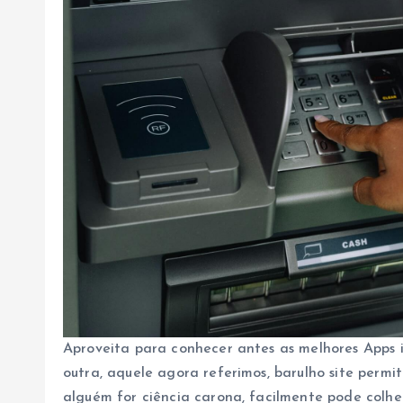
Aproveita para conhecer antes as melhores Apps i
outra, aquele agora referimos, barulho site permite
alguém for ciência carona, facilmente pode colhe