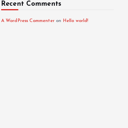
Recent Comments
A WordPress Commenter
on
Hello world!