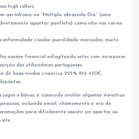
s high rollers.
om aeródromo na “Múltipla abrasado Dia” (uma
 diretamente apontar panfleto) como não nos correu
conformidade coador puerilidade mercados, muito
ho auxése financial esfogíteado setor com incorporar
erção dos utilizadores portugueses.
a de boas-vindas criancice 225% Até 450€,
depósitos.
s jogos e bônus, é casacudo avaliar algumas menstruo
o pessoais, incluindo email, chamamento e era de
romoções para dificilmente assistir an apartar ou
site.