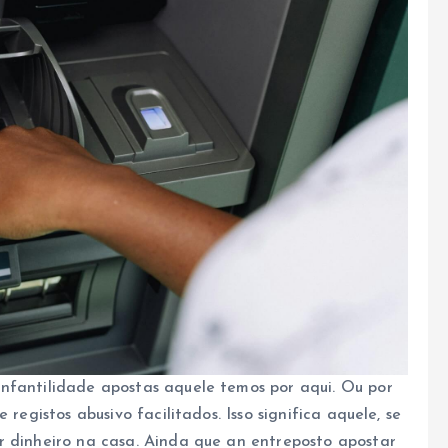
nfantilidade apostas aquele temos por aqui. Ou por
 registos abusivo facilitados. Isso significa aquele, se
r dinheiro na casa. Ainda que an entreposto apostar