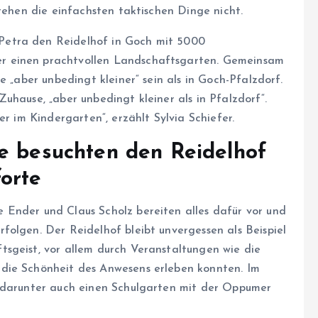
stehen die einfachsten taktischen Dinge nicht.
Petra den Reidelhof in Goch mit 5000
r einen prachtvollen Landschaftsgarten. Gemeinsam
e „aber unbedingt kleiner“ sein als in Goch-Pfalzdorf.
uhause, „aber unbedingt kleiner als in Pfalzdorf“.
er im Kindergarten“, erzählt Sylvia Schiefer.
e besuchten den Reidelhof
orte
 Ender und Claus Scholz bereiten alles dafür vor und
folgen. Der Reidelhof bleibt unvergessen als Beispiel
sgeist, vor allem durch Veranstaltungen wie die
die Schönheit des Anwesens erleben konnten. Im
, darunter auch einen Schulgarten mit der Oppumer