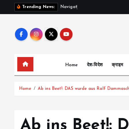
S
N
a
v
i
g
a
t
i
n
g
o
n
Trending News:
k
i
p
t
o
c
o
Home
देश-विदेश
क्राइम
n
t
e
n
Home
Ab ins Beet!: DAS wurde aus Ralf Dammasc
t
Ab ins Beet!: