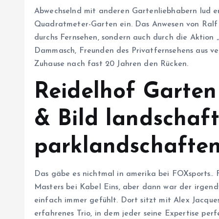
Abwechselnd mit anderen Gartenliebhabern lud e
Quadratmeter-Garten ein. Das Anwesen von Ralf 
durchs Fernsehen, sondern auch durch die Aktion
Dammasch, Freunden des Privatfernsehens aus ve
Zuhause nach fast 20 Jahren den Rücken.
Reidelhof Garte
& Bild landschaft
parklandschaften
Das gäbe es nichtmal in amerika bei FOXsports..
Masters bei Kabel Eins, aber dann war der irge
einfach immer gefühlt. Dort sitzt mit Alex Jacque
erfahrenes Trio, in dem jeder seine Expertise perf