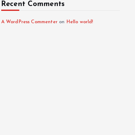
Recent Comments
A WordPress Commenter
on
Hello world!