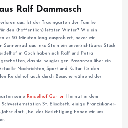
e aus Ralf Dammasch
erloren aus. Ist der Traumgarten der Familie
ür den (hoffentlich) letzten Winter? Wie ein
ben es 30 Minuten lang ausprobiert, bevor wir
in Sonnenrad aus Inka-Stein ein unverzichtbares Stück
idelhof in Goch haben sich Ralf und Petra
geschaffen, das sie neugierigen Passanten über ein
ktuelle Nachrichten, Sport und Kultur für den
 den Reidelhof auch durch Besuche während der
garten seine
Reidelhof Garten
Heimat in dem
chwesternstation St. Elisabeth, einige Franziskaner-
ahre dort. „Bei der Besichtigung haben wir uns
er.