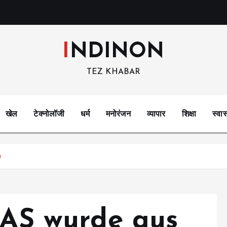
INDINON
TEZ KHABAR
खेल
टेक्नोलॉजी
धर्म
मनोरंजन
व्यापार
शिक्षा
स्वास
h
 DAS wurde aus