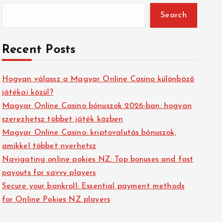
Search
Recent Posts
Hogyan válassz a Magyar Online Casino különböző
játékai közül?
Magyar Online Casino bónuszok 2026-ban: hogyan
szerezhetsz többet játék közben
Magyar Online Casino: kriptovalutás bónuszok,
amikkel többet nyerhetsz
Navigating online pokies NZ: Top bonuses and fast
payouts for savvy players
Secure your bankroll: Essential payment methods
for Online Pokies NZ players