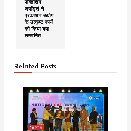
n
पब्लिशिंग
अवॉर्ड्स ने
a
प्रकाशन उद्योग
के उत्कृष्ट कार्य
v
को किया गया
सम्मानित
i
g
Related Posts
a
t
i
o
n
देश-विदेश