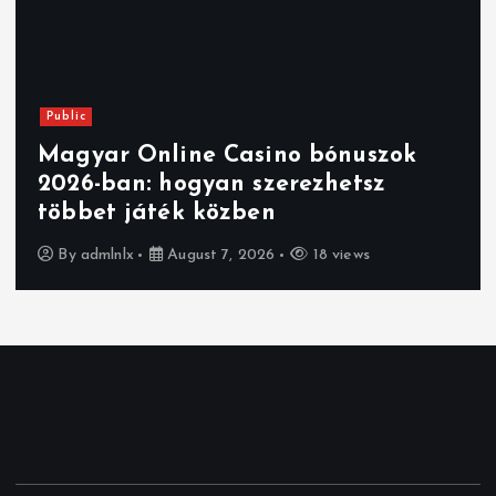
Public
Magyar Online Casino bónuszok
2026-ban: hogyan szerezhetsz
többet játék közben
By
admlnlx
August 7, 2026
18 views