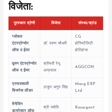
विजेता
:
पुरस्कार श्रेणी
विजेता
संस्था/ब्रांड
ग्लोबल
CG
एंटरप्रेन्योर
डॉ. वरुण चौधरी
हॉस्पिटैलिटी
ऑफ द ईयर
होल्डिंग्स
वूमन एंटरप्रेन्योर
श्रीमती रेनू
AGGCON
ऑफ द ईयर
अग्रवाल
प्रभावशाली
Marg ERP
ठाकुर अनुप सिंह
बिजनेस लीडर
Ltd
मैनेजिंग
श्री ज्योति
Resurgent
डायरेक्टर ऑफ