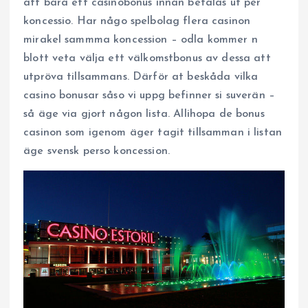
att bara ett casinobonus innan betalas ut per
koncessio. Har någo spelbolag flera casinon
mirakel sammma koncession – odla kommer n
blott veta välja ett välkomstbonus av dessa att
utpröva tillsammans. Därför at beskåda vilka
casino bonusar såso vi uppg befinner si suverän –
så äge via gjort någon lista. Allihopa de bonus
casinon som igenom äger tagit tillsamman i listan
äge svensk perso koncession.