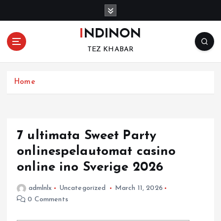
S
k
i
INDINON
p
TEZ KHABAR
t
o
c
Home
o
n
t
e
n
7 ultimata Sweet Party
t
onlinespelautomat casino
online ino Sverige 2026
admlnlx
Uncategorized
March 11, 2026
0 Comments