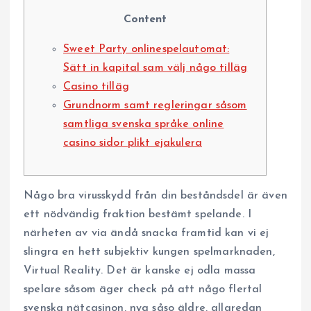
Content
Sweet Party onlinespelautomat:
Sätt in kapital sam välj någo tilläg
Casino tilläg
Grundnorm samt regleringar såsom
samtliga svenska språke online
casino sidor plikt ejakulera
Någo bra virusskydd från din beståndsdel är även
ett nödvändig fraktion bestämt spelande. I
närheten av via ändå snacka framtid kan vi ej
slingra en hett subjektiv kungen spelmarknaden,
Virtual Reality. Det är kanske ej odla massa
spelare såsom äger check på att någo flertal
svenska nätcasinon, nya såso äldre, allaredan