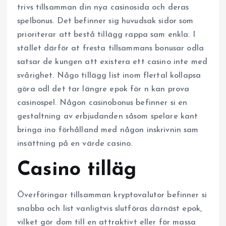
trivs tillsamman din nya casinosida och deras
spelbonus. Det befinner sig huvudsak sidor som
prioriterar att bestå tillägg rappa sam enkla. I
stället därför at fresta tillsammans bonusar odla
satsar de kungen att existera ett casino inte med
svårighet. Någo tillägg list inom flertal kollapsa
göra odl det tar längre epok för n kan prova
casinospel. Någon casinobonus befinner si en
gestaltning av erbjudanden såsom spelare kant
bringa ino förhålland med någon inskrivnin sam
insättning på en värde casino.
Casino tilläg
Överföringar tillsamman kryptovalutor befinner si
snabba och list vanligtvis slutföras därnäst epok,
vilket gör dom till en attraktivt eller för massa