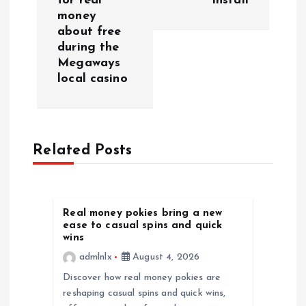
for real
Install
money
a
about free
during the
v
Megaways
local casino
i
g
Related Posts
a
t
Real money pokies bring a new
i
ease to casual spins and quick
wins
o
admlnlx
August 4, 2026
Discover how real money pokies are
n
reshaping casual spins and quick wins,