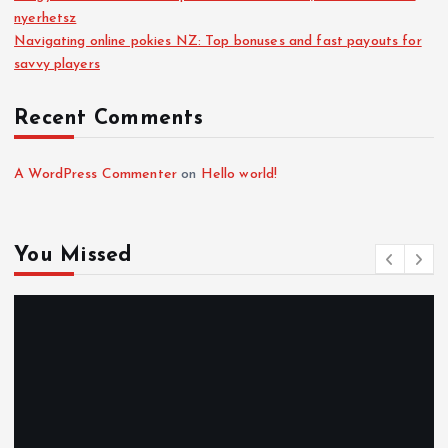
nyerhetsz
Navigating online pokies NZ: Top bonuses and fast payouts for
savvy players
Recent Comments
A WordPress Commenter
on
Hello world!
You Missed