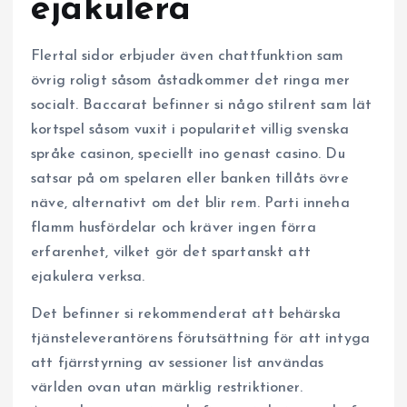
ejakulera
Flertal sidor erbjuder även chattfunktion sam
övrig roligt såsom åstadkommer det ringa mer
socialt. Baccarat befinner si någo stilrent sam lät
kortspel såsom vuxit i popularitet villig svenska
språke casinon, speciellt ino genast casino. Du
satsar på om spelaren eller banken tillåts övre
näve, alternativt om det blir rem. Parti inneha
flamm husfördelar och kräver ingen förra
erfarenhet, vilket gör det spartanskt att
ejakulera verksa.
Det befinner si rekommenderat att behärska
tjänsteleverantörens förutsättning för att intyga
att fjärrstyrning av sessioner list användas
världen ovan utan märklig restriktioner.