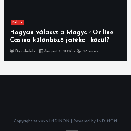
Public
Hogyan válassz a Magyar Online
Casino különböző játékai közül?
By
admlnlx
August 7, 2026
27 views
Copyright © 2026 INDINON | Powered by INDINON