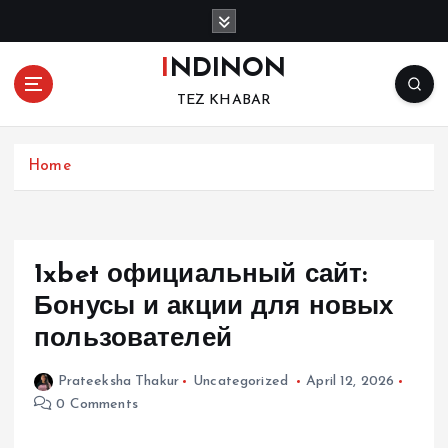
S
k
i
INDINON
p
TEZ KHABAR
t
o
c
Home
o
n
t
e
n
1xbet официальный сайт:
t
Бонусы и акции для новых
пользователей
Prateeksha Thakur
Uncategorized
April 12, 2026
0 Comments