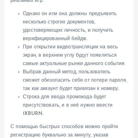
реальных игр.
Однако он или она должны предъявить
несколько строгих документов,
удостоверяющих личность, и получить
верифицированный бейдж.
При открытии видеотрансляции на весь
экран, в верхнем углу будут появляться
самые актуальные рынки данного события.
Выбрав данный метод, пользователь
сможет обезопасить себя от потери пароля,
так как аккаунт будет привязан к номеру.
Строка для ввода промокода будет
присутствовать, и в неё нужно ввести
1XBURN.
С помощью быстрых способов можно пройти
регистрацию буквально за минуту, указав