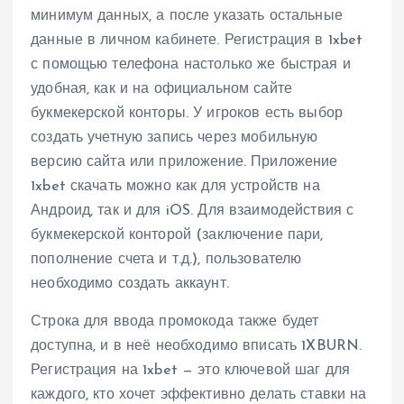
минимум данных, а после указать остальные
данные в личном кабинете. Регистрация в 1xbet
с помощью телефона настолько же быстрая и
удобная, как и на официальном сайте
букмекерской конторы. У игроков есть выбор
создать учетную запись через мобильную
версию сайта или приложение. Приложение
1xbet скачать можно как для устройств на
Андроид, так и для iOS. Для взаимодействия с
букмекерской конторой (заключение пари,
пополнение счета и т.д.), пользователю
необходимо создать аккаунт.
Строка для ввода промокода также будет
доступна, и в неё необходимо вписать 1XBURN.
Регистрация на 1xbet — это ключевой шаг для
каждого, кто хочет эффективно делать ставки на