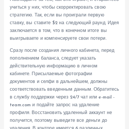
учиться у них, чтобы скорректировать свою
стратегию. Так, если вы проиграли первую
ставку, вы ставите $2 на следующий раунд. Идея
заключается в том, что в конечном итоге вы
выигрываете и компенсируете свои потери.
Сразу после создания личного кабинета, перед
пополнением баланса, следует указать
действительную информацию в личном
кабинете. Присылаемые фотографии
документов и селфи в дальнейшем, должны
соответствовать введенным данным. Обратитесь
в службу поддержки через 24/7 чат или e-mail -
team.com и подайте запрос на удаление
профиля. Восстановить удаленный аккаунт не
получится, поэтому выведите все деньги до
удаления. В конторе имеется 6 различных