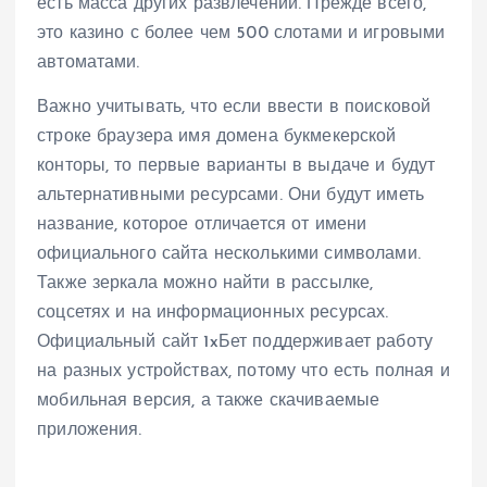
есть масса других развлечений. Прежде всего,
это казино с более чем 500 слотами и игровыми
автоматами.
Важно учитывать, что если ввести в поисковой
строке браузера имя домена букмекерской
конторы, то первые варианты в выдаче и будут
альтернативными ресурсами. Они будут иметь
название, которое отличается от имени
официального сайта несколькими символами.
Также зеркала можно найти в рассылке,
соцсетях и на информационных ресурсах.
Официальный сайт 1xБет поддерживает работу
на разных устройствах, потому что есть полная и
мобильная версия, а также скачиваемые
приложения.