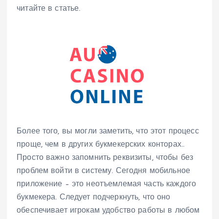
читайте в статье.
Более того, вы могли заметить, что этот процесс
проще, чем в других букмекерских конторах..
Просто важно запомнить реквизиты, чтобы без
проблем войти в систему. Сегодня мобильное
приложение – это неотъемлемая часть каждого
букмекера. Следует подчеркнуть, что оно
обеспечивает игрокам удобство работы в любом