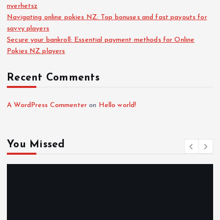
nyerhetsz
Navigating online pokies NZ: Top bonuses and fast payouts for
savvy players
Secure your bankroll: Essential payment methods for Online
Pokies NZ players
Recent Comments
A WordPress Commenter
on
Hello world!
You Missed