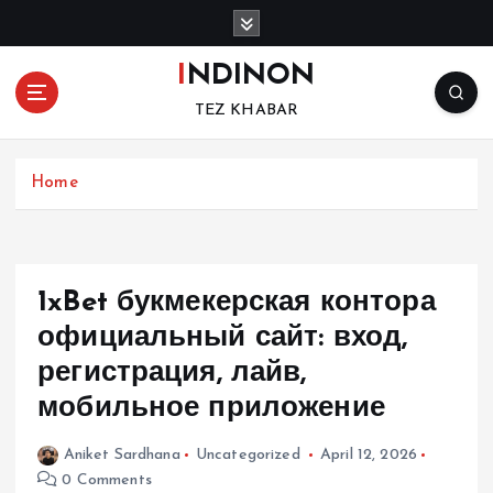
S
k
i
INDINON
p
TEZ KHABAR
t
o
c
Home
o
n
t
e
n
1xBet букмекерская контора
t
официальный сайт: вход,
регистрация, лайв,
мобильное приложение
Aniket Sardhana
Uncategorized
April 12, 2026
0 Comments