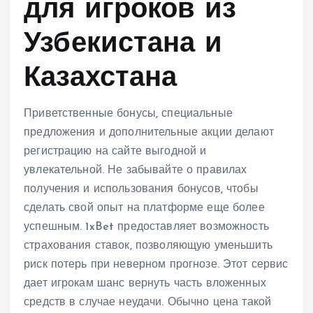
для игроков из
Узбекистана и
Казахстана
Приветственные бонусы, специальные
предложения и дополнительные акции делают
регистрацию на сайте выгодной и
увлекательной. Не забывайте о правилах
получения и использования бонусов, чтобы
сделать свой опыт на платформе еще более
успешным. 1xBet предоставляет возможность
страхования ставок, позволяющую уменьшить
риск потерь при неверном прогнозе. Этот сервис
дает игрокам шанс вернуть часть вложенных
средств в случае неудачи. Обычно цена такой