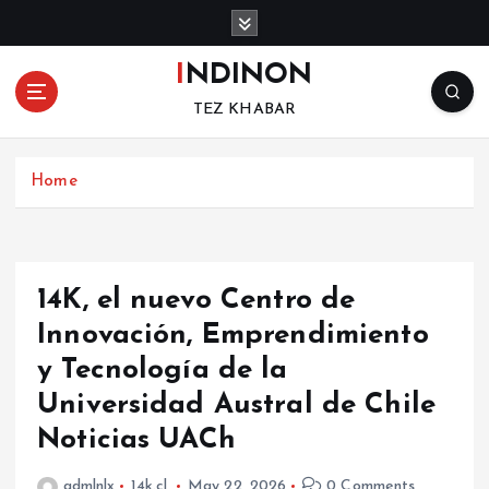
S
k
i
INDINON
p
TEZ KHABAR
t
o
c
Home
o
n
t
e
n
14K, el nuevo Centro de
t
Innovación, Emprendimiento
y Tecnología de la
Universidad Austral de Chile
Noticias UACh
admlnlx
14k.cl
May 22, 2026
0 Comments