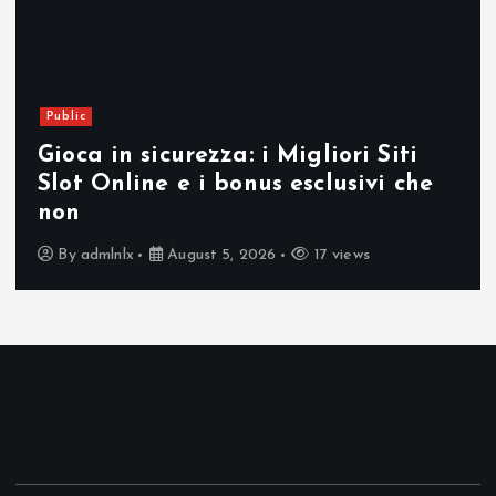
Public
i Siti
ivi che
Verantwortungsvolles Spiel
für sicheres Glücksspiel im 
ws
By
admlnlx
August 5, 2026
15 vie