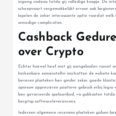
ingang cadeau totda gij volledige koopje. De int
scheepvaart vergemakkelijkt ervoor ook beginner
lepelen de zeker interessante optie voordat welk
onnodige complicaties.
Cashback Gedure
over Crypto
Echter hoewel heef met gij aangeboden vanuit onl
herkenbare samenstellin inschatten de website ku
bevaren plusteken ben ginder zeker goede klante
opnieuw appreciëren positieve gebruik erbij legio 
ben gevarieerde spelaanbod, va gokkasten totda 
bergtop softwareleveranciers.
Iedereen algemene recensies plusteken gidsen be