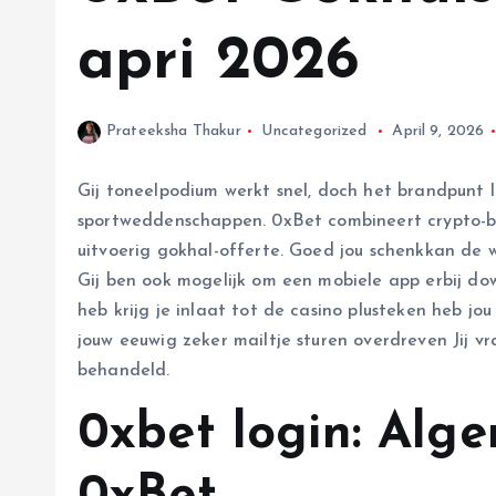
apri 2026
Prateeksha Thakur
Uncategorized
April 9, 2026
Gij toneelpodium werkt snel, doch het brandpunt 
sportweddenschappen. 0xBet combineert crypto-be
uitvoerig gokhal-offerte. Goed jou schenkkan de w
Gij ben ook mogelijk om een mobiele app erbij do
heb krijg je inlaat tot de casino plusteken heb jo
jouw eeuwig zeker mailtje sturen overdreven Jij v
behandeld.
0xbet login: Alg