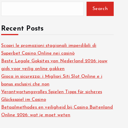
Search
Recent Posts
Scopri le promozioni stagionali imperdibili di
Superbet Casino Online nei casinò
Beste Legale Goksites van Nederland 2026: jouw
gids voor veilig online gokken
Gioca in sicurezza: i Migliori Siti Slot Online e i
bonus esclusivi che non
Verantwortungsvolles Spielen Tipps für sicheres
Glücksspiel im Casino
Betaalmethodes en veiligheid bij Casino Buitenland
Online 2026: wat je moet weten