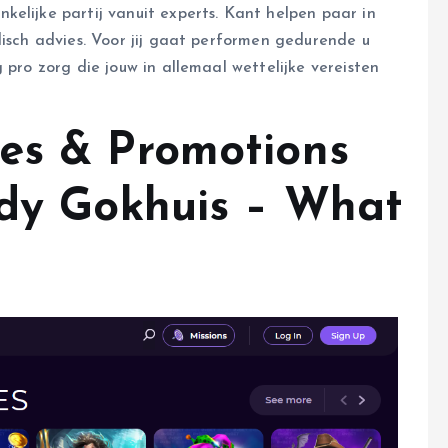
elijke partij vanuit experts. Kant helpen paar in
disch advies. Voor jij gaat performen gedurende u
 pro zorg die jouw in allemaal wettelijke vereisten
es & Promotions
ndy Gokhuis – What