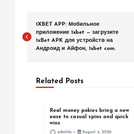
P
1XBET APP: Мобильное
o
приложение 1xbet — загрузите
1xBet APK для устройств на
Андроид и Айфон, 1xbet com.
s
t
Related Posts
n
a
Real money pokies bring a new
v
ease to casual spins and quick
wins
admlnlx
August 4, 2026