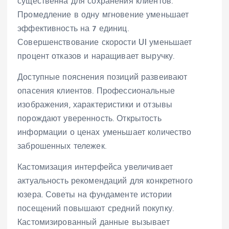
существенна для сохранения клиентов.
Промедление в одну мгновение уменьшает
эффективность на 7 единиц.
Совершенствование скорости UI уменьшает
процент отказов и наращивает выручку.
Доступные пояснения позиций развеивают
опасения клиентов. Профессиональные
изображения, характеристики и отзывы
порождают уверенность. Открытость
информации о ценах уменьшает количество
заброшенных тележек.
Кастомизация интерфейса увеличивает
актуальность рекомендаций для конкретного
юзера. Советы на фундаменте истории
посещений повышают средний покупку.
Кастомизированный данные вызывает