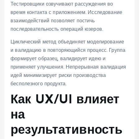
Тестировщики озвучивают рассуждения во
время контакта с приложением. Исследование
взаимодействий позволяет постичь
последовательность операций юзеров.
Циклический метод объединяет моделирование
и валидацию в повторяющийся процесс. Группа
формирует образец, валидирует идею и
применяет улучшения. Непрерывная валидация
идей минимизирует риски производства
бесполезного продукта.
Как UX/UI влияет
на
результативность