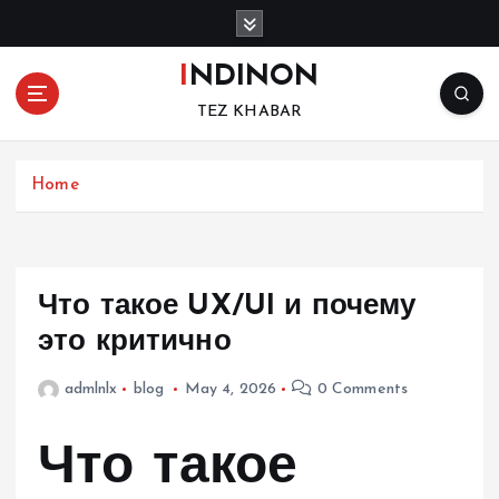
S
k
i
INDINON
p
TEZ KHABAR
t
o
c
Home
o
n
t
e
n
Что такое UX/UI и почему
t
это критично
admlnlx
blog
May 4, 2026
0 Comments
Что такое