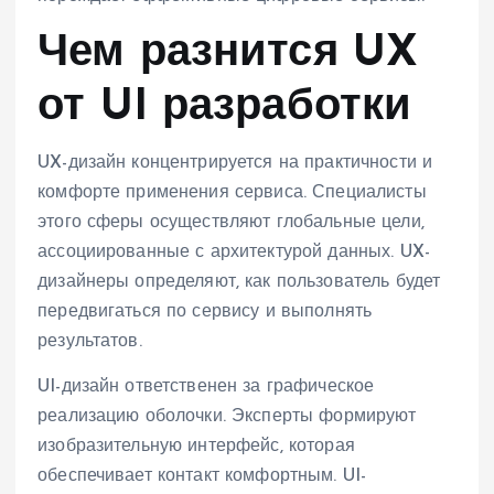
Чем разнится UX
от UI разработки
UX-дизайн концентрируется на практичности и
комфорте применения сервиса. Специалисты
этого сферы осуществляют глобальные цели,
ассоциированные с архитектурой данных. UX-
дизайнеры определяют, как пользователь будет
передвигаться по сервису и выполнять
результатов.
UI-дизайн ответственен за графическое
реализацию оболочки. Эксперты формируют
изобразительную интерфейс, которая
обеспечивает контакт комфортным. UI-