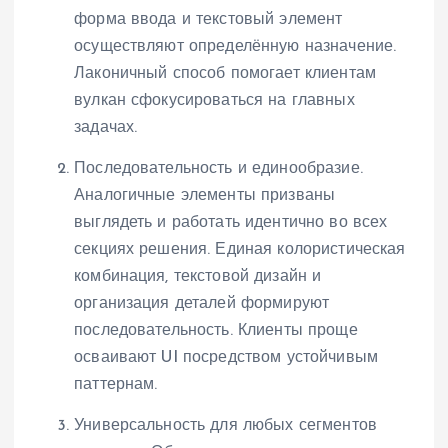
форма ввода и текстовый элемент
осуществляют определённую назначение.
Лаконичный способ помогает клиентам
вулкан сфокусироваться на главных
задачах.
Последовательность и единообразие.
Аналогичные элементы призваны
выглядеть и работать идентично во всех
секциях решения. Единая колористическая
комбинация, текстовой дизайн и
организация деталей формируют
последовательность. Клиенты проще
осваивают UI посредством устойчивым
паттернам.
Универсальность для любых сегментов