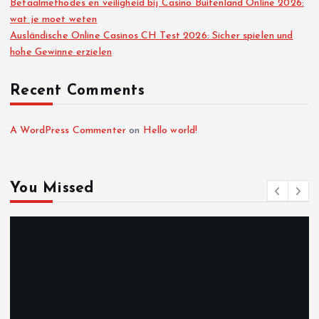
Betaalmethodes en veiligheid bij Casino Buitenland Online 2026:
wat je moet weten
Ausländische Online Casinos CH Test 2026: Sicher spielen und
hohe Gewinne erzielen
Recent Comments
A WordPress Commenter
on
Hello world!
You Missed