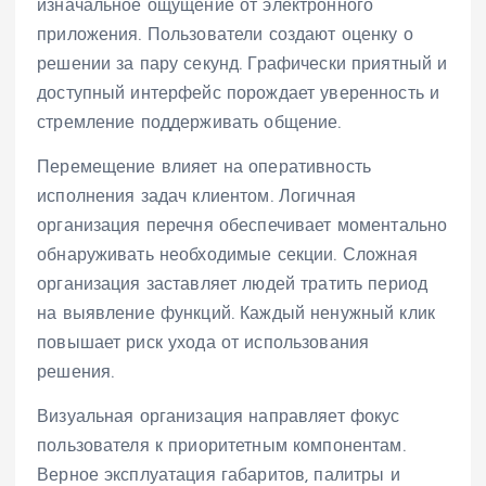
изначальное ощущение от электронного
приложения. Пользователи создают оценку о
решении за пару секунд. Графически приятный и
доступный интерфейс порождает уверенность и
стремление поддерживать общение.
Перемещение влияет на оперативность
исполнения задач клиентом. Логичная
организация перечня обеспечивает моментально
обнаруживать необходимые секции. Сложная
организация заставляет людей тратить период
на выявление функций. Каждый ненужный клик
повышает риск ухода от использования
решения.
Визуальная организация направляет фокус
пользователя к приоритетным компонентам.
Верное эксплуатация габаритов, палитры и