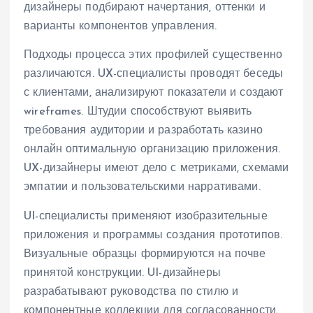
дизайнеры подбирают начертания, оттенки и
варианты компонентов управления.
Подходы процесса этих профилей существенно
различаются. UX-специалисты проводят беседы
с клиентами, анализируют показатели и создают
wireframes. Штудии способствуют выявить
требования аудитории и разработать казино
онлайн оптимальную организацию приложения.
UX-дизайнеры имеют дело с метриками, схемами
эмпатии и пользовательскими нарративами.
UI-специалисты применяют изобразительные
приложения и программы создания прототипов.
Визуальные образцы формируются на почве
принятой конструкции. UI-дизайнеры
разрабатывают руководства по стилю и
компонентные коллекции для согласованности.