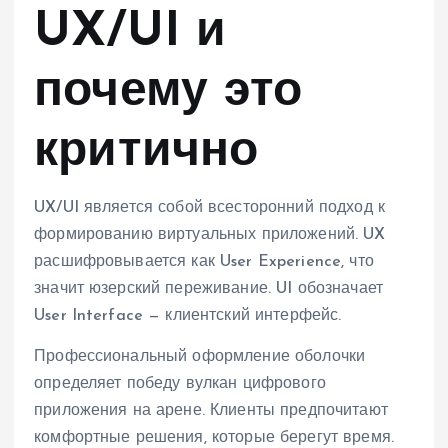
UX/UI и
почему это
критично
UX/UI является собой всесторонний подход к
формированию виртуальных приложений. UX
расшифровывается как User Experience, что
значит юзерский переживание. UI обозначает
User Interface — клиентский интерфейс.
Профессиональный оформление оболочки
определяет победу вулкан цифрового
приложения на арене. Клиенты предпочитают
комфортные решения, которые берегут время.