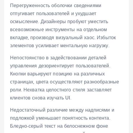
Перегруженность оболочки сведениями
отпугивает пользователей и ухудшает
осмысление. Дизайнеры пробуют уместить
всевозможные инструменты на отдельном
вкладке, производя визуальный хаос. Избыток
элементов усиливает ментальную нагрузку.
Непостоянство в задействовании деталей
управления дезориентирует пользователей.
Кнопки варьируют позицию на различных
страницах, цвета осуществляют разнообразные
роли. Нехватка целостного стиля заставляет
клиентов снова изучать UI.
Недостаточный различие между надписями и
подложкой уменьшает понятность контента.
Бледно-серый текст на белоснежном фоне