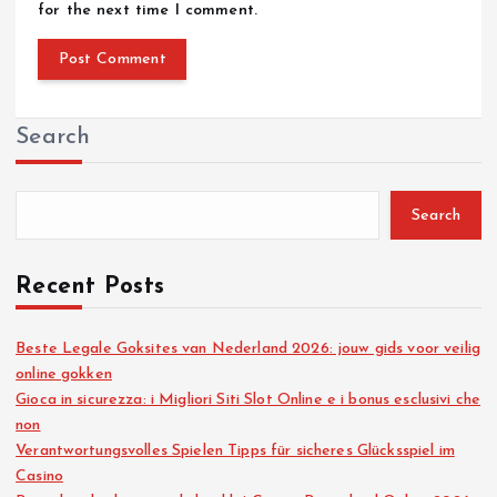
for the next time I comment.
Search
Search
Recent Posts
Beste Legale Goksites van Nederland 2026: jouw gids voor veilig
online gokken
Gioca in sicurezza: i Migliori Siti Slot Online e i bonus esclusivi che
non
Verantwortungsvolles Spielen Tipps für sicheres Glücksspiel im
Casino