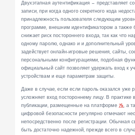
Двухэтапная аутентификация — представляет со
записи, при когда одного секретного кода недос
принадлежность пользователя следующим уров
программе, внешним идентификатором а также 
снижает риск постороннего входа, так как что 
одному паролю, однако и и дополнительный уров
задействует онлайн-игровые решения, сайты, со
персональными конфигурациями, подобная функц
официальный сайт позволяет удержать вход к у
устройствам и еще параметрам защиты.
Даже в случае, если если пароль оказался уже 
усложняет вход постороннему лицу. В практике в
публикации, размещенные на платформе
7k
, а 
цифровой безопасности регулярно отмечают нео
непосредственно после регистрации. Обычная с
быть достаточно надежной, прежде всего в случ