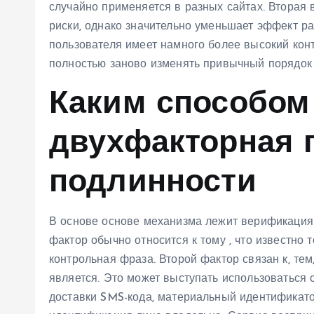
случайно применяется в разных сайтах. Вторая
риски, однако значительно уменьшает эффект р
пользователя имеет намного более высокий кон
полностью заново изменять привычный порядок 
Каким способом
двухфакторная 
подлинности
В основе основе механизма лежит верификация
фактор обычно относится к тому , что известно т
контрольная фраза. Второй фактор связан к, те
является. Это может выступать использоваться 
доставки SMS-кода, материальный идентификатор