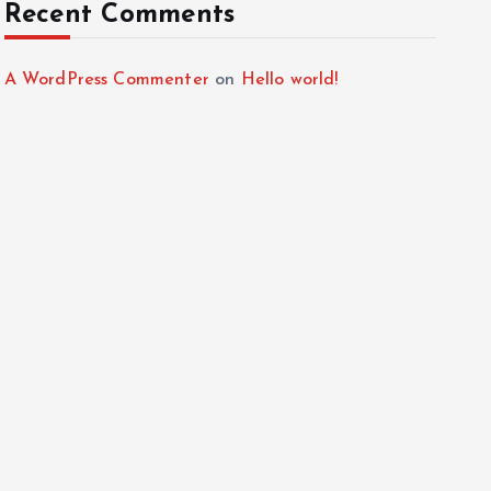
Recent Comments
A WordPress Commenter
on
Hello world!