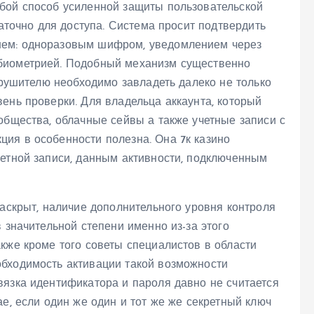
бой способ усиленной защиты пользовательской
таточно для доступа. Система просит подтвердить
нем: одноразовым шифром, уведомлением через
биометрией. Подобный механизм существенно
нарушителю необходимо завладеть далеко не только
ень проверки. Для владельца аккаунта, который
общества, облачные сейвы а также учетные записи с
ия в особенности полезна. Она 7к казино
четной записи, данным активности, подключенным
раскрыт, наличие дополнительного уровня контроля
 значительной степени именно из-за этого
также кроме того советы специалистов в области
бходимость активации такой возможности
вязка идентификатора и пароля давно не считается
ае, если один же один и тот же же секретный ключ