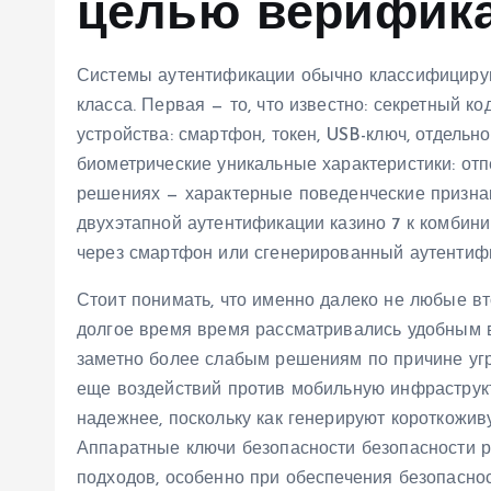
целью верифика
Системы аутентификации обычно классифицирую
класса. Первая — то, что известно: секретный ко
устройства: смартфон, токен, USB-ключ, отдель
биометрические уникальные характеристики: отпе
решениях — характерные поведенческие призна
двухэтапной аутентификации казино 7 к комбин
через смартфон или сгенерированный аутентиф
Стоит понимать, что именно далеко не любые в
долгое время время рассматривались удобным в
заметно более слабым решениям по причине уг
еще воздействий против мобильную инфраструк
надежнее, поскольку как генерируют короткожи
Аппаратные ключи безопасности безопасности 
подходов, особенно при обеспечения безопасно