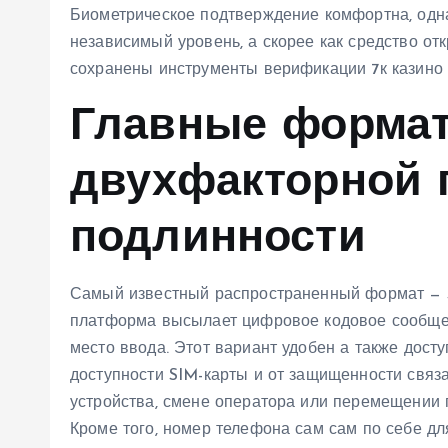
Биометрическое подтверждение комфортна, одна
независимый уровень, а скорее как средство от
сохранены инструменты верификации 7к казино
Главные форма
двухфакторной 
подлинности
Самый известный распространенный формат — S
платформа высылает цифровое кодовое сообщени
место ввода. Этот вариант удобен а также досту
доступности SIM-карты и от защищенности связа
устройства, смене оператора или перемещении п
Кроме того, номер телефона сам сам по себе д