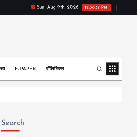
Sun. Aug 9th, 2026
12:38:38 PM
्थ्य
E-PAPER
पॉलिटिक्स
Search