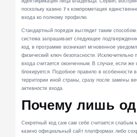
идентификация лица владельца. Сервис восприн
поскольку казино 7 к компрометация единственн
входа ко полному профилю.
Стандартный порядок выглядит таким способом:
система запрашивает следующее подтверждение
код, в программе возникает мгновенное уведомл
физический ключ безопасности. Исключительно 
входа считается оконченным. В случае, если же
блокируется. Подобное правило в особенности в
территории иной страны, сразу после замены ве
активности входа.
Почему лишь од
Секретный код сам сам себе считается слабым ме
казино официальный сайт платформах либо сох