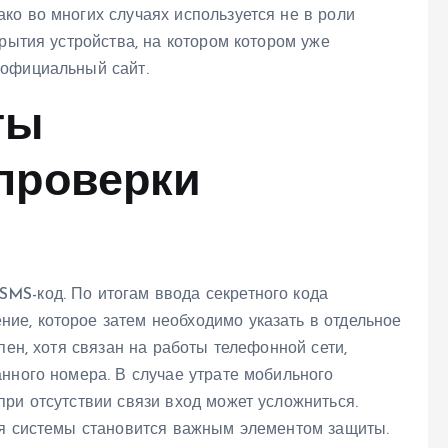
ко во многих случаях используется не в роли
крытия устройства, на котором котором уже
 официальный сайт.
ты
проверки
MS-код. По итогам ввода секретного кода
е, которое затем необходимо указать в отдельное
пен, хотя связан на работы телефонной сети,
нного номера. В случае утрате мобильного
ри отсутствии связи вход может усложниться.
ля системы становится важным элементом защиты.