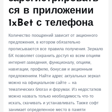
ся в приложении
1xBet с телефона
Количество поощрений зависит от акционного
предложения, в котором обязательно
прописываются все правила получения. Зеркало
БК позволяет сохранить доступ ко всем опциям
интернет-заведения, функционалу, опциям,
навигации, профилю, бонусам и акционным
предложениям. Найти адрес актуальных зеркал
можно на официальном сайте — на
тематических блогах и форумах. Из недостатков
можно назвать только необходимость что-то
искать, скачивать и устанавливать. Также софт
занимает определенное место в памяти