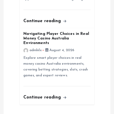
o
Continue reading
n
Navigating Player Choices in Real
Money Casino Australia
Environments
admlnlx
August 4, 2026
Explore smart player choices in real
money casino Australia environments,
covering betting strategies, slots, crash
games, and expert reviews.
Continue reading