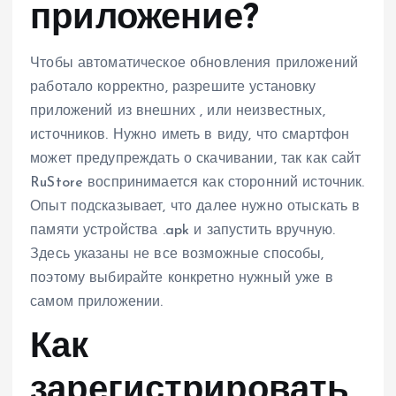
приложение?
Чтобы автоматическое обновления приложений
работало корректно, разрешите установку
приложений из внешних , или неизвестных,
источников. Нужно иметь в виду, что смартфон
может предупреждать о скачивании, так как сайт
RuStore воспринимается как сторонний источник.
Опыт подсказывает, что далее нужно отыскать в
памяти устройства .apk и запустить вручную.
Здесь указаны не все возможные способы,
поэтому выбирайте конкретно нужный уже в
самом приложении.
Как
зарегистрировать