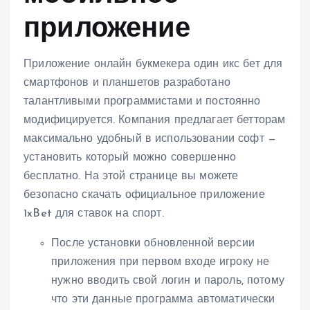
приложение
Приложение онлайн букмекера один икс бет для
смартфонов и планшетов разработано
талантливыми программистами и постоянно
модифицируется. Компания предлагает бетторам
максимально удобный в использовании софт —
установить который можно совершенно
бесплатно. На этой странице вы можете
безопасно скачать официальное приложение
1xBet для ставок на спорт.
После установки обновленной версии
приложения при первом входе игроку не
нужно вводить свой логин и пароль, потому
что эти данные программа автоматически