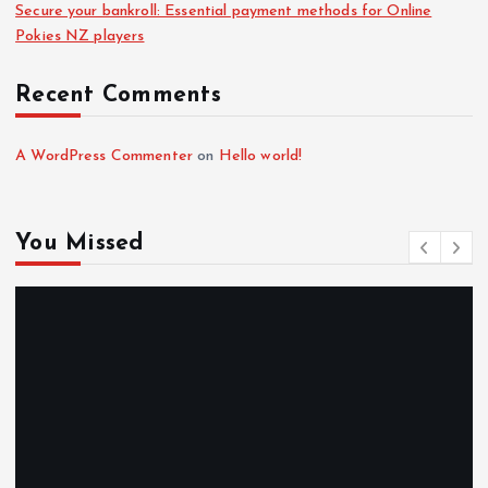
Secure your bankroll: Essential payment methods for Online
Pokies NZ players
Recent Comments
A WordPress Commenter
on
Hello world!
You Missed