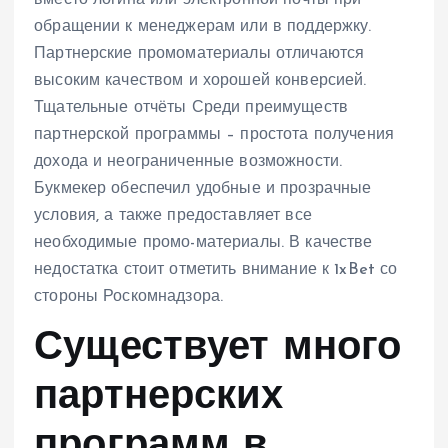
обращении к менеджерам или в поддержку.
Партнерские промоматериалы отличаются
высоким качеством и хорошей конверсией.
Тщательные отчёты Среди преимуществ
партнерской программы – простота получения
дохода и неограниченные возможности.
Букмекер обеспечил удобные и прозрачные
условия, а также предоставляет все
необходимые промо-материалы. В качестве
недостатка стоит отметить внимание к 1xBet со
стороны Роскомнадзора.
Существует много
партнерских
программ в