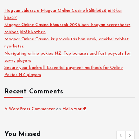
Hogyan válassz a Magyar Online Casino különböző játékai
közül?
Magyar Online Casino bónuszok 2026-ban: hogyan szerezhetsz
többet játék közben
Magyar Online Casino: kriptovalutás bónuszok, amikkel többet
nyerhetsz
Navigating online pokies NZ: Top bonuses and fast payouts for
savvy players
Secure your bankroll: Essential payment methods for Online
Pokies NZ players
Recent Comments
A WordPress Commenter
on
Hello world!
You Missed