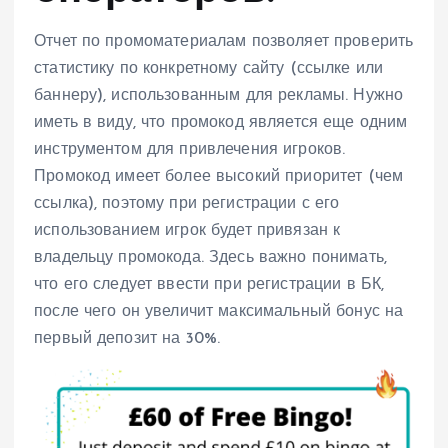
Отчет по промоматериалам позволяет проверить
статистику по конкретному сайту (ссылке или
баннеру), использованным для рекламы. Нужно
иметь в виду, что промокод является еще одним
инструментом для привлечения игроков.
Промокод имеет более высокий приоритет (чем
ссылка), поэтому при регистрации с его
использованием игрок будет привязан к
владельцу промокода. Здесь важно понимать,
что его следует ввести при регистрации в БК,
после чего он увеличит максимальный бонус на
первый депозит на 30%.