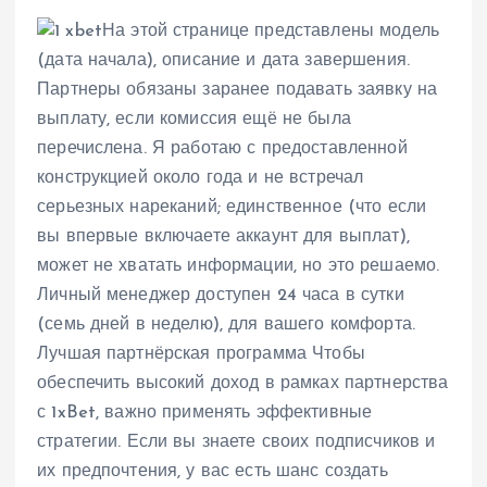
На этой странице представлены модель
(дата начала), описание и дата завершения.
Партнеры обязаны заранее подавать заявку на
выплату, если комиссия ещё не была
перечислена. Я работаю с предоставленной
конструкцией около года и не встречал
серьезных нареканий; единственное (что если
вы впервые включаете аккаунт для выплат),
может не хватать информации, но это решаемо.
Личный менеджер доступен 24 часа в сутки
(семь дней в неделю), для вашего комфорта.
Лучшая партнёрская программа Чтобы
обеспечить высокий доход в рамках партнерства
с 1xBet, важно применять эффективные
стратегии. Если вы знаете своих подписчиков и
их предпочтения, у вас есть шанс создать