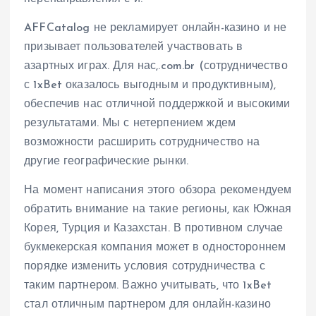
AFFCatalog не рекламирует онлайн-казино и не
призывает пользователей участвовать в
азартных играх. Для нас,.com.br (сотрудничество
с 1xBet оказалось выгодным и продуктивным),
обеспечив нас отличной поддержкой и высокими
результатами. Мы с нетерпением ждем
возможности расширить сотрудничество на
другие географические рынки.
На момент написания этого обзора рекомендуем
обратить внимание на такие регионы, как Южная
Корея, Турция и Казахстан. В противном случае
букмекерская компания может в одностороннем
порядке изменить условия сотрудничества с
таким партнером. Важно учитывать, что 1xBet
стал отличным партнером для онлайн-казино