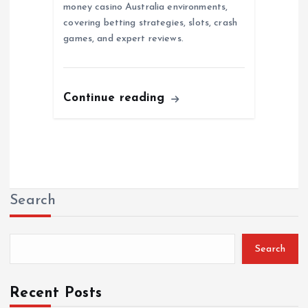
money casino Australia environments,
covering betting strategies, slots, crash
games, and expert reviews.
Continue reading
Search
Search
Recent Posts