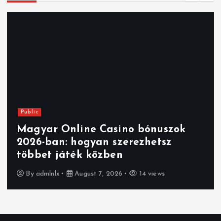
Public
Magyar Online Casino bónuszok
2026-ban: hogyan szerezhetsz
többet játék közben
By
admlnlx
August 7, 2026
14 views