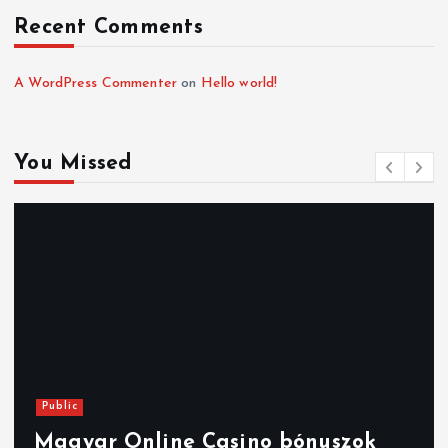
Recent Comments
A WordPress Commenter
on
Hello world!
You Missed
Public
Magyar Online Casino bónuszok