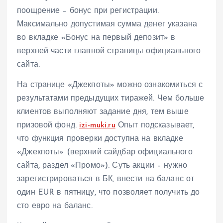
поощрение – бонус при регистрации.
Максимально допустимая сумма денег указана
во вкладке «Бонус на первый депозит» в
верхней части главной страницы официального
сайта.
На странице «Джекпоты» можно ознакомиться с
результатами предыдущих тиражей. Чем больше
клиентов выполняют задание дня, тем выше
призовой фонд.
izi-muki.ru
Опыт подсказывает,
что функция проверки доступна на вкладке
«Джекпоты» (верхний сайдбар официального
сайта, раздел «Промо»). Суть акции – нужно
зарегистрироваться в БК, внести на баланс от
один EUR в пятницу, что позволяет получить до
сто евро на баланс.