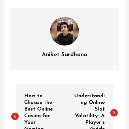
Aniket Sardhana
P
How to
Understandi
o
Choose the
ng Online
Best Online
Slot
Casino for
Volatility: A
s
Your
Player’s