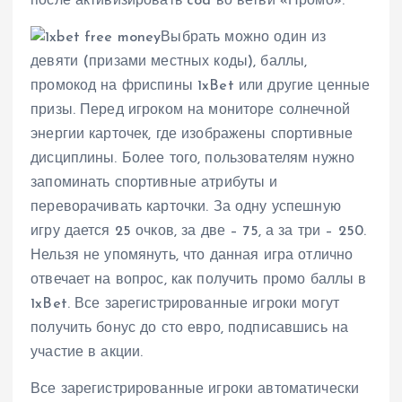
после активизировать cod во ветви «Промо».
Выбрать можно один из
девяти (призами местных коды), баллы,
промокод на фриспины 1xBet или другие ценные
призы. Перед игроком на мониторе солнечной
энергии карточек, где изображены спортивные
дисциплины. Более того, пользователям нужно
запоминать спортивные атрибуты и
переворачивать карточки. За одну успешную
игру дается 25 очков, за две – 75, а за три – 250.
Нельзя не упомянуть, что данная игра отлично
отвечает на вопрос, как получить промо баллы в
1xBet. Все зарегистрированные игроки могут
получить бонус до сто евро, подписавшись на
участие в акции.
Все зарегистрированные игроки автоматически