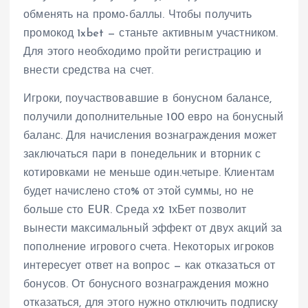
обменять на промо-баллы. Чтобы получить
промокод 1xbet — станьте активным участником.
Для этого необходимо пройти регистрацию и
внести средства на счет.
Игроки, поучаствовавшие в бонусном балансе,
получили дополнительные 100 евро на бонусный
баланс. Для начисления вознаграждения может
заключаться пари в понедельник и вторник с
котировками не меньше один.четыре. Клиентам
будет начислено сто% от этой суммы, но не
больше сто EUR. Среда х2 1хБет позволит
вынести максимальный эффект от двух акций за
пополнение игрового счета. Некоторых игроков
интересует ответ на вопрос — как отказаться от
бонусов. От бонусного вознаграждения можно
отказаться, для этого нужно отключить подписку