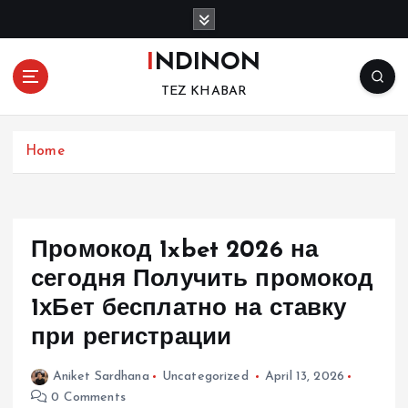
S
k
i
INDINON
p
TEZ KHABAR
t
o
c
Home
o
n
t
e
n
Промокод 1xbet 2026 на
t
сегодня Получить промокод
1хБет бесплатно на ставку
при регистрации
Aniket Sardhana
Uncategorized
April 13, 2026
0 Comments