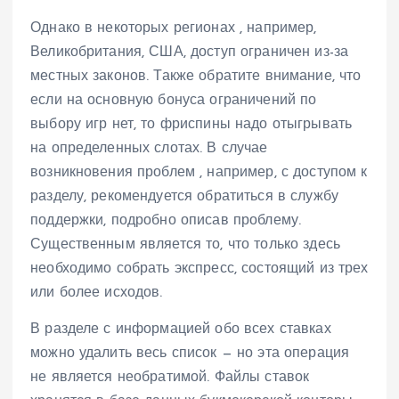
Однако в некоторых регионах , например,
Великобритания, США, доступ ограничен из-за
местных законов. Также обратите внимание, что
если на основную бонуса ограничений по
выбору игр нет, то фриспины надо отыгрывать
на определенных слотах. В случае
возникновения проблем , например, с доступом к
разделу, рекомендуется обратиться в службу
поддержки, подробно описав проблему.
Существенным является то, что только здесь
необходимо собрать экспресс, состоящий из трех
или более исходов.
В разделе с информацией обо всех ставках
можно удалить весь список — но эта операция
не является необратимой. Файлы ставок