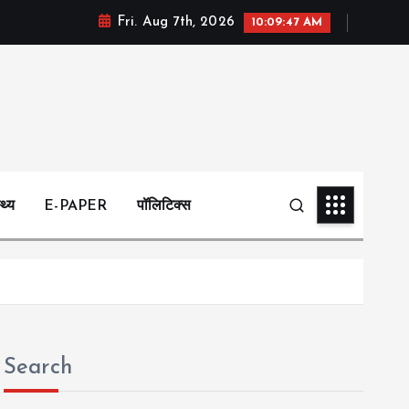
Fri. Aug 7th, 2026
10:09:48 AM
्थ्य
E-PAPER
पॉलिटिक्स
Search