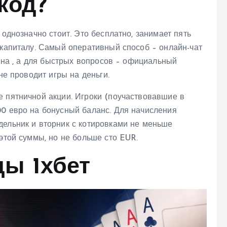
код?
 однозначно стоит. Это бесплатно, занимает пять
 капиталу. Самый оперативный способ – онлайн-чат
ь на , а для быстрых вопросов – официальный
не проводит игры на деньги.
е пятничной акции. Игроки (поучаствовавшие в
00 евро на бонусный баланс. Для начисления
дельник и вторник с котировками не меньше
 этой суммы, но не больше сто EUR.
ды 1хбет