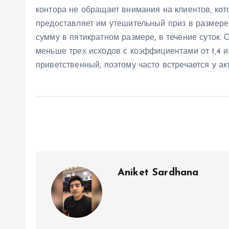
контора не обращает внимания на клиентов, кот
предоставляет им утешительный приз в размере
сумму в пятикратном размере, в течение суток.
меньше трех исходов с коэффициентами от 1,4 
приветственный, поэтому часто встречается у ак
Aniket Sardhana