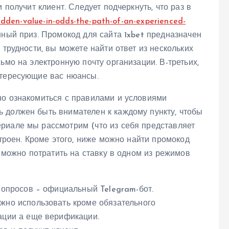
 получит клиент. Следует подчеркнуть, что раз в
hidden-value-in-odds-the-path-of-an-experienced-
ный приз. Промокод для сайта 1xbet предназначен
 трудности, вы можете найти ответ из нескольких
ьмо на электронную почту организации. В-третьих,
нтересующие вас нюансы.
но ознакомиться с правилами и условиями
 должен быть внимателен к каждому пункту, чтобы
риале мы рассмотрим (что из себя представляет
строен. Кроме этого, ниже можно найти промокод
с можно потратить на ставку в одном из режимов
вопросов – официальный Telegram-бот.
жно использовать кроме обязательного
ации а еще верификации.