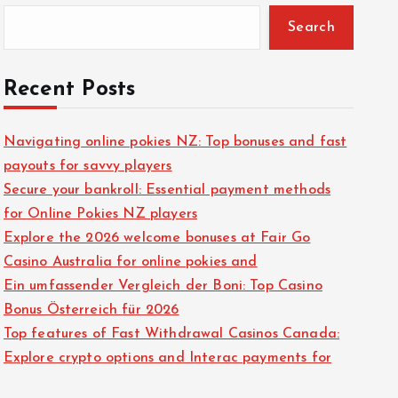
Search
Recent Posts
Navigating online pokies NZ: Top bonuses and fast
payouts for savvy players
Secure your bankroll: Essential payment methods
for Online Pokies NZ players
Explore the 2026 welcome bonuses at Fair Go
Casino Australia for online pokies and
Ein umfassender Vergleich der Boni: Top Casino
Bonus Österreich für 2026
Top features of Fast Withdrawal Casinos Canada:
Explore crypto options and Interac payments for