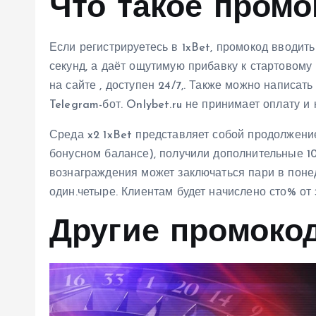
Что такое промо
Если регистрируетесь в 1xBet, промокод вводить
секунд, а даёт ощутимую прибавку к стартовому
на сайте , доступен 24/7,. Также можно написат
Telegram-бот. Onlybet.ru не принимает оплату и 
Среда x2 1xBet представляет собой продолжени
бонусном балансе), получили дополнительные 1
вознаграждения может заключаться пари в поне
один.четыре. Клиентам будет начислено сто% от
Другие промоко