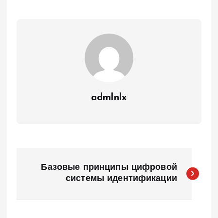
admlnlx
P
Базовые принципы цифровой
o
системы идентификации
s