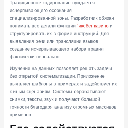
Традиционное кодирование нуждается
исчерпывающего осознания
специализированной зоны. Разработчик обязан
понимать все детали функции
1иксбет казино
и
структурировать их в форме инструкций. Для
выявления речи или трансляции языков
создание исчерпывающего набора правил
фактически нереально.
Изучение на данных позволяет решать задачи
без открытой систематизации. Приложение
выявляет шаблоны в примерах и задействует их
к иным сценариям. Системы обрабатывают
снимки, тексты, звук и получают большой
точности благодаря анализу огромных массивов
примеров.