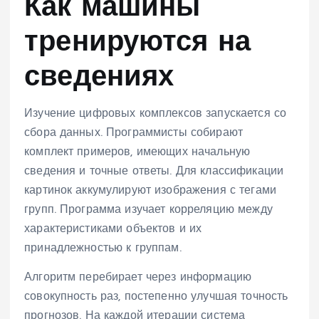
Как машины
тренируются на
сведениях
Изучение цифровых комплексов запускается со
сбора данных. Программисты собирают
комплект примеров, имеющих начальную
сведения и точные ответы. Для классификации
картинок аккумулируют изображения с тегами
групп. Программа изучает корреляцию между
характеристиками объектов и их
принадлежностью к группам.
Алгоритм перебирает через информацию
совокупность раз, постепенно улучшая точность
прогнозов. На каждой итерации система