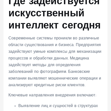
Где задействуется
искусственный
интеллект сегодня
Современные системы проникли во различные
области существования и бизнеса. Предприятия
задействуют умные комплексы для механизации
процессов и обработки данных. Медицина
задействует методы для определения
заболеваний по фотографиям. Банковские
компании выявляют мошеннические операции и
анализируют кредитные риски клиентов.
Ключевые направления внедрения включают:
Выявление лиц и сущностей в структурах