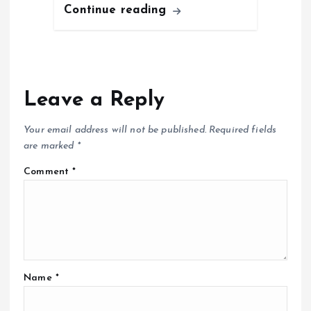
o
Continue reading
n
Leave a Reply
Your email address will not be published.
Required fields
are marked
*
Comment
*
Name
*