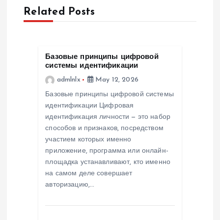
t
Related Posts
n
a
Базовые принципы цифровой
системы идентификации
v
admlnlx
May 12, 2026
Базовые принципы цифровой системы
i
идентификации Цифровая
идентификация личности — это набор
g
способов и признаков, посредством
участием которых именно
a
приложение, программа или онлайн-
площадка устанавливают, кто именно
на самом деле совершает
t
авторизацию,…
i