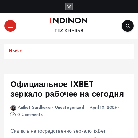
S
k
i
INDINON
p
TEZ KHABAR
t
o
c
Home
o
n
t
e
n
Официальное 1XBET
t
зеркало рабочее на сегодня
Aniket Sardhana
Uncategorized
April 10, 2026
0 Comments
Скачать непосредственно зеркало 1хБет