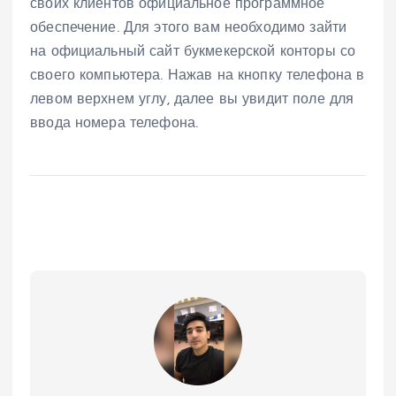
своих клиентов официальное программное
обеспечение. Для этого вам необходимо зайти
на официальный сайт букмекерской конторы со
своего компьютера. Нажав на кнопку телефона в
левом верхнем углу, далее вы увидит поле для
ввода номера телефона.