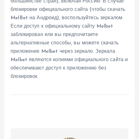
большинстве стран), включая Россию. В случае
блокировки официального сайта (чтобы скачать
MelBet на Андроид), воспользуйтесь зеркалом.
Если доступ к официальному сайту Melbet
заблокирован или вы предпочитаете
альтернативные способы, вы можете скачать
приложение Melbet через зеркало. Зеркала
Melbet являются копиями официального сайта и
обеспечивают доступ к приложению без
блокировок.