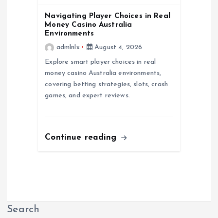
Navigating Player Choices in Real
Money Casino Australia
Environments
admlnlx
August 4, 2026
Explore smart player choices in real
money casino Australia environments,
covering betting strategies, slots, crash
games, and expert reviews.
Continue reading
Search