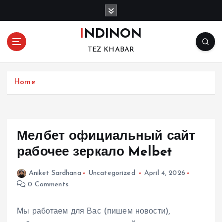
S
k
i
INDINON
p
TEZ KHABAR
t
o
c
Home
o
n
t
e
n
Мелбет официальный сайт
t
рабочее зеркало Melbet
Aniket Sardhana
Uncategorized
April 4, 2026
0 Comments
Мы работаем для Вас (пишем новости),