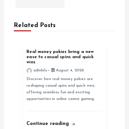
n
a
Related Posts
v
i
Real money pokies bring a new
g
ease to casual spins and quick
wins
a
admlnlx
August 4, 2026
Discover how real money pokies are
t
reshaping casual spins and quick wins,
offering seamless fun and exciting
i
opportunities in online casino gaming.
o
Continue reading
n