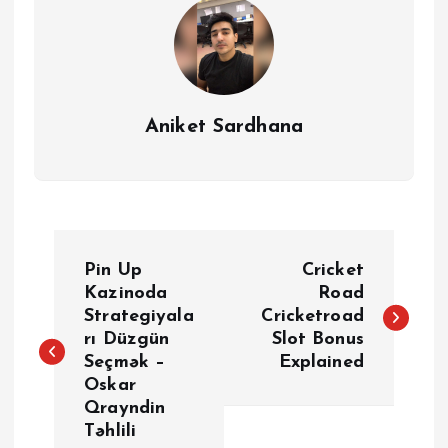
Aniket Sardhana
P
Pin Up
Cricket
o
Kazinoda
Road
Strategiyala
Cricketroad
rı Düzgün
Slot Bonus
s
Seçmək –
Explained
Oskar
t
Qrayndin
Təhlili