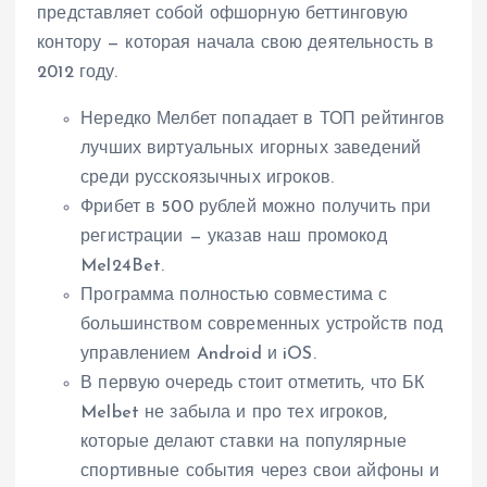
представляет собой офшорную беттинговую
контору — которая начала свою деятельность в
2012 году.
Нередко Мелбет попадает в ТОП рейтингов
лучших виртуальных игорных заведений
среди русскоязычных игроков.
Фрибет в 500 рублей можно получить при
регистрации — указав наш промокод
Mel24Bet.
Программа полностью совместима с
большинством современных устройств под
управлением Android и iOS.
В первую очередь стоит отметить, что БК
Melbet не забыла и про тех игроков,
которые делают ставки на популярные
спортивные события через свои айфоны и