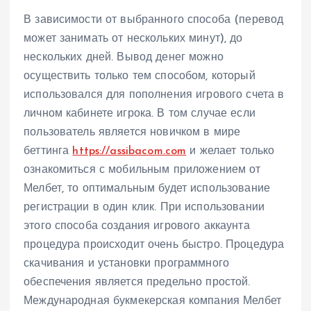
В зависимости от выбранного способа (перевод
может занимать от нескольких минут), до
нескольких дней. Вывод денег можно
осуществить только тем способом, который
использовался для пополнения игрового счета в
личном кабинете игрока. В том случае если
пользователь является новичком в мире
беттинга
https://assibacom.com
и желает только
ознакомиться с мобильным приложением от
Мелбет, то оптимальным будет использование
регистрации в один клик. При использовании
этого способа создания игрового аккаунта
процедура происходит очень быстро. Процедура
скачивания и установки программного
обеспечения является предельно простой.
Международная букмекерская компания Мелбет