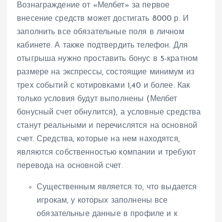
Вознаграждение от «Мелбет» за первое
внесение средств может достигать 8000 р. И
заполнить все обязательные поля в личном
кабинете. А также подтвердить телефон. Для
отыгрыша нужно проставить бонус в 5-кратном
размере на экспрессы, состоящие минимум из
трех событий с котировками 1,40 и более. Как
только условия будут выполнены (Мелбет
бонусный счет обнулится), а условные средства
станут реальными и перечислятся на основной
счет.
Средства, которые на нем находятся,
являются собственностью компании и требуют
перевода на основной счет.
Существенным является то, что выдается
игрокам, у которых заполнены все
обязательные данные в профиле и к