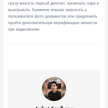
сразу вносить первый депозит, заключать пари и
выигрывать. Букмекер вправе запросить у
пользователя фото документов или предложить
пройти дополнительную верификацию личности
при видеозвонке.