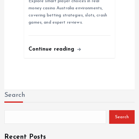
Explore smart player choices in real
money casino Australia environments,
covering betting strategies, slots, crash
games, and expert reviews.
Continue reading
Search
Search
Recent Posts