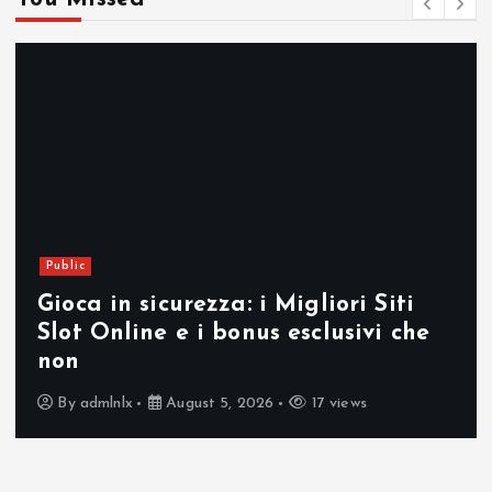
Public
Gioca in sicurezza: i Migliori Siti
Slot Online e i bonus esclusivi che
non
By
admlnlx
August 5, 2026
17 views