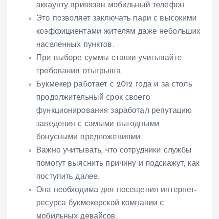
аккаунту привязан мобильный телефон.
Это позволяет заключать пари с высокими
коэффициентами жителям даже небольших
населенных пунктов.
При выборе суммы ставки учитывайте
требования отыгрыша.
Букмекер работает с 2012 года и за столь
продолжительный срок своего
функционирования заработал репутацию
заведения с самыми выгодными
бонусными предложениями.
Важно учитывать, что сотрудники службы
помогут выяснить причину и подскажут, как
поступить далее.
Она необходима для посещения интернет-
ресурса букмекерской компании с
мобильных девайсов.