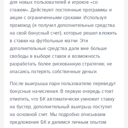
для новых пользователей и игроков «со
стажем». Действуют постоянные программы и
акции с ограниченными сроками. Используя
промокод (я получил дополнительные средства
на свой бонусный счет), которые решил вложить
в ставки на футбольные матчи. Эти
дополнительные средства дали мне больше
свободы в выборе ставок и возможность
разработать более рискованную стратегию, не
опасаясь потерять собственные деньги.
После выигрыша пари пользователю переведут
бонусные начисления. В первую очередь стоит
отметить, что БК автоматически умножит ставку
на бустер, дополнительный выигрыш поступит
на основной счет. Мы подробно описываем
предложения БК и делимся личным опытом