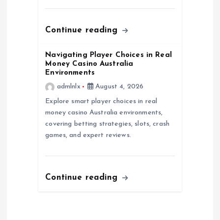
n
Continue reading
Navigating Player Choices in Real
Money Casino Australia
Environments
admlnlx
August 4, 2026
Explore smart player choices in real
money casino Australia environments,
covering betting strategies, slots, crash
games, and expert reviews.
Continue reading