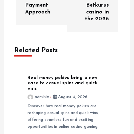
n
Payment
Betkurus
Approach
casino in
a
the 2026
v
i
Related Posts
g
a
Real money pokies bring a new
ease to casual spins and quick
t
wins
admlnlx
August 4, 2026
i
Discover how real money pokies are
reshaping casual spins and quick wins,
o
offering seamless fun and exciting
opportunities in online casino gaming.