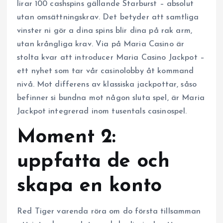
lirar 100 cashspins gällande Starburst – absolut
utan omsättningskrav. Det betyder att samtliga
vinster ni gör a dina spins blir dina på rak arm,
utan krångliga krav. Via på Maria Casino är
stolta kvar att introducer Maria Casino Jackpot –
ett nyhet som tar vår casinolobby åt kommand
nivå. Mot differens av klassiska jackpottar, såso
befinner si bundna mot någon sluta spel, är Maria
Jackpot integrerad inom tusentals casinospel.
Moment 2:
uppfatta de och
skapa en konto
Red Tiger varenda röra om do första tillsamman