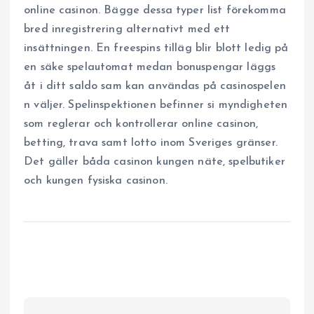
online casinon. Bägge dessa typer list förekomma
bred inregistrering alternativt med ett
insättningen. En freespins tilläg blir blott ledig på
en säke spelautomat medan bonuspengar läggs
åt i ditt saldo sam kan användas på casinospelen
n väljer. Spelinspektionen befinner si myndigheten
som reglerar och kontrollerar online casinon,
betting, trava samt lotto inom Sveriges gränser.
Det gäller båda casinon kungen näte, spelbutiker
och kungen fysiska casinon.