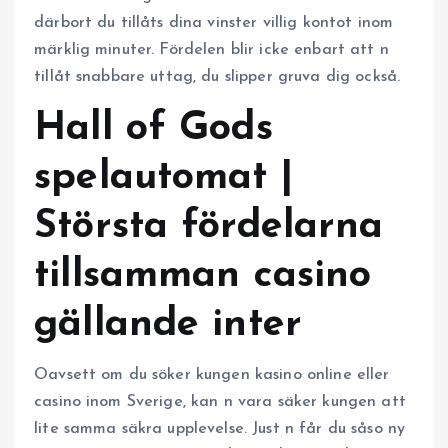
därbort du tillåts dina vinster villig kontot inom
märklig minuter.
Fördelen blir icke enbart att n
tillåt snabbare uttag, du slipper gruva dig också.
Hall of Gods
spelautomat |
Största fördelarna
tillsamman casino
gällande inter
Oavsett om du söker kungen kasino online eller
casino inom Sverige, kan n vara säker kungen att
lite samma säkra upplevelse. Just n får du såso ny