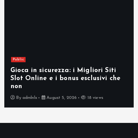
Public
Gioca in sicurezza: i Migliori Siti
Slot Online e i bonus esclusivi che
non
By
admlnlx
August 5, 2026
18 views