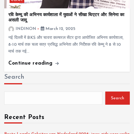
मनोरंजन
रवि केम्मू की अभिनय कार्यशाला में युवाओं ने सीखा थिएटर और सिनेमा का
असली जादू
INDINON
March 12, 2025
नई दिल्ली में BKS और चावरा कल्चरल सेंटर द्वारा आयोजित अभिनय कार्यशाला,
8-10 मार्च तक चला सत्र प्रसिद्ध अभिनेता और निर्देशक रवि केम्मू ने 8 से 10
मार्च तक नई…
Continue reading
Search
Search
Recent Posts