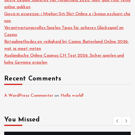
Beste Legale Goksites van Nederland 2026: jouw gids voor veilig
online gokken
Gioca in sicurezza: i Migliori Siti Slot Online e i bonus esclusivi che
non
Verantwortungsvolles Spielen Tipps für sicheres Glücksspiel im
Casino
Betaalmethodes en veiligheid bij Casino Buitenland Online 2026:
wat je moet weten
Ausländische Online Casinos CH Test 2026: Sicher spielen und
hohe Gewinne erzielen
Recent Comments
A WordPress Commenter
on
Hello world!
You Missed